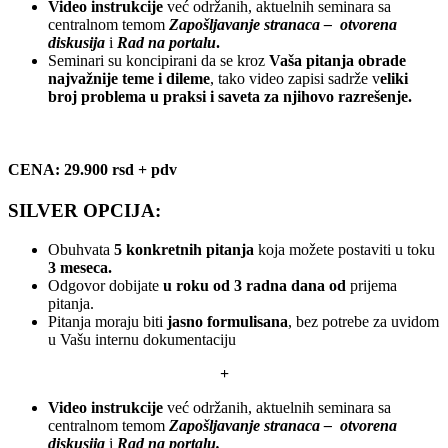
Video instrukcije
već održanih, aktuelnih seminara sa
centralnom temom
Zapošljavanje stranaca – otvorena
diskusija
i
Rad na portalu
.
Seminari su koncipirani da se kroz
Vaša pitanja obrade
najvažnije teme i dileme
, tako video zapisi sadrže v
eliki
broj problema u praksi i saveta za njihovo razrešenje.
CENA: 29.900 rsd + pdv
SILVER OPCIJA:
Obuhvata
5 konkretnih pitanja
koja možete postaviti u toku
3 meseca.
Odgovor dobijate
u roku od 3 radna dana
od
prijema
pitanja.
Pitanja moraju biti
jasno formulisana
, bez potrebe za uvidom
u Vašu internu dokumentaciju
+
Video instrukcije
već održanih, aktuelnih seminara sa
centralnom temom
Zapošljavanje stranaca – otvorena
diskusija
i
Rad na portalu.