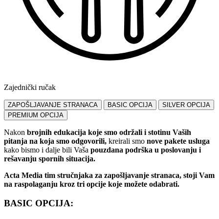
Zajednički ručak
ZAPOŠLJAVANJE STRANACA
BASIC OPCIJA
SILVER OPCIJA
PREMIUM OPCIJA
Nakon
brojnih edukacija koje smo održali i stotinu Vaših
pitanja na koja smo odgovorili,
kreirali smo
nove pakete usluga
kako bismo i dalje bili Vaša
pouzdana podrška u poslovanju i
rešavanju spornih situacija.
Acta Media tim stručnjaka za zapošljavanje stranaca, stoji Vam
na raspolaganju kroz tri opcije koje možete odabrati.
BASIC OPCIJA: