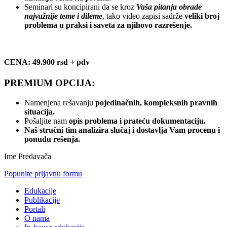
Seminari su koncipirani da se kroz
Vaša pitanja obrade
najvažnije teme i dileme
, tako video zapisi sadrže
veliki broj
problema u praksi i saveta za njihovo razrešenje.
CENA: 49.900 rsd + pdv
PREMIUM OPCIJA:
Namenjena rešavanju
pojedinačnih, kompleksnih pravnih
situacija.
Pošaljite nam
opis problema i prateću dokumentaciju.
Naš stručni tim analizira slučaj i dostavlja Vam procenu i
ponudu rešenja.
Ime Predavača
Popunite prijavnu formu
Edukacije
Publikacije
Portali
O nama