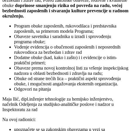
bezbedan i zdrav rad, Pored zakonske obaveze, redovne i kvalitetne
obuke
doprinose smanjenju rizika od povreda na radu, većoj
bezbednosti zaposlenih i stvaranju kulture prevencije u radnom
okruženju.
Program obuke zaposlenih, rukovodilaca i predstavnika
zaposlenih, sa primerom modela Programa;
Obaveze savetnika i saradnika u izradi i sprovođenju
programa obuke;
Vođenje evidencija o obučenosti zaposlenih i neposrednih
rukovodioca za bezbedan i zdrav rad
Dodatne obuke (kad, kako i zašto) i i evidencije o istim-
praktični primeri;
Obaveze prema novoj kontrolnoj listi za vršenje inspekcijskog
nadzora u oblasti bezbednosti i zdravlja na radu;
Obuke od strane trećih lica – praktični aspekt sprovođenja
obuke, i mogućnosti angažovanja eksternih organizacija.
Odgovori na pitanja
Maja Ilić, dipl.inženjer tehnologije za hemijsko inženjerstvo,
načelnik Odeljenja za studijsko-analitičke poslove i nadzor u
Inspektoratu za rad
Na ovoj radionici:
upoznaćete se sa zakonskim obavezama u vezi sa