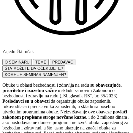
Zajednički ručak
O SEMINARU
TEME
PREDAVAČ
ŠTA MOŽETE DA OČEKUJETE?
KOME JE SEMINAR NAMENJEN?
Obuke u oblasti bezbednosti i zdravlja na radu su
obavezujuće,
prioritetne i izuzetno važne
u skladu sa novim Zakonom o
bezbednosti i zdravlju na radu („Sl. glasnik RS“, br. 35/2023).
Poslodavci su u obavezi
da organizuju obuke zaposlenih,
rukovodilaca i predstavnika zaposlenih, u skladu sa posebno
utvrđenim programima obuke. Neizvršavanje ove obaveze
povlači
zakonom propisane stroge novčane kazne
, i do 2 miliona dinara ,
ako poslodavac ne donese program i ne izvrši obuku zaposlenog za
bezbedan i zdrav rad, a što jasno ukazuje na značaj obuka za