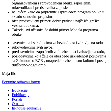
organizovanjem i sprovođenjem obuka zaposlenih,
rukovodilaca i predstavnika zaposlenih,
naučićete kako da pripremite i sprovedete program obuke u
skladu sa novim propisima,
biće predstavljeni primeri dobre prakse i najčešće greške u
vezi sa obukama,
Takođe, svi učesnici će dobiti primer Modela programa
obuke.
savetnicima i saradnicima za bezbednost i zdravlje na radu,
rukovodiocima svih nivoa,
predstavnicima zaposlenih za bezbednost i zdravlje na radu,
poslodavcima koja žele da obezbede usklađenost poslovanja
sa Zakonom o BZR , unaprede bezbednosnu kulturu i posluju
društveno-odgovorno
Maja Ilić
Popunite prijavnu formu
Edukacije
Publikacije
Portali
O nama
In-house edukacije