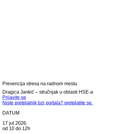
Prevencija stresa na radnom mestu
Dragica Jankić – stručnjak u oblasti HSE-a
Prijavite se
Niste pretplatnik bzr portala? pretplatite se.
DATUM
17 jul 2026.
od 10 do 12h