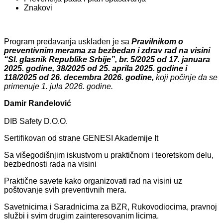
Znakovi
Program predavanja usklađen je sa
Pravilnikom o
preventivnim merama za bezbedan i zdrav rad na visini
“Sl. glasnik Republike Srbije”, br. 5/2025 od 17. januara
2025. godine, 38/2025 od 25. aprila 2025. godine i
118/2025 od 26. decembra 2026. godine,
koji počinje da se
primenuje 1. jula 2026. godine.
Damir Ranđelović
DIB Safety D.O.O.
Sertifikovan od strane GENESI Akademije It
Sa višegodišnjim iskustvom u praktičnom i teoretskom delu,
bezbednosti rada na visini
Praktične savete kako organizovati rad na visini uz
poštovanje svih preventivnih mera.
Savetnicima i Saradnicima za BZR, Rukovodiocima, pravnoj
službi i svim drugim zainteresovanim licima.