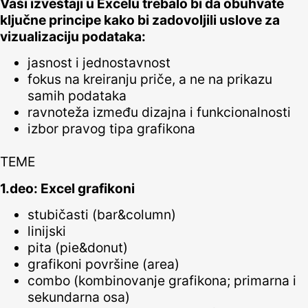
Vaši izveštaji u Excelu trebalo bi da obuhvate
ključne principe kako bi zadovoljili uslove za
vizualizaciju podataka:
jasnost i jednostavnost
fokus na kreiranju priče, a ne na prikazu
samih podataka
ravnoteža između dizajna i funkcionalnosti
izbor pravog tipa grafikona
TEME
1.deo: Excel grafikoni
stubičasti (bar&column)
linijski
pita (pie&donut)
grafikoni površine (area)
combo (kombinovanje grafikona; primarna i
sekundarna osa)