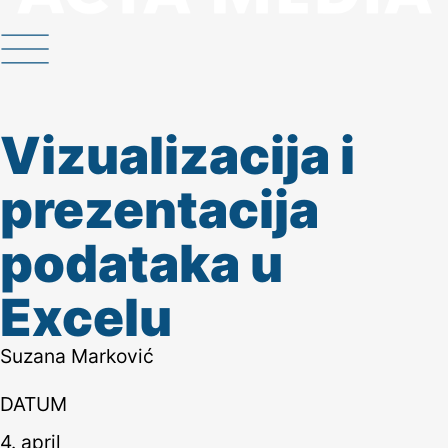
Vizualizacija i
prezentacija
podataka u
Excelu
Suzana Мarković
DATUM
4. april