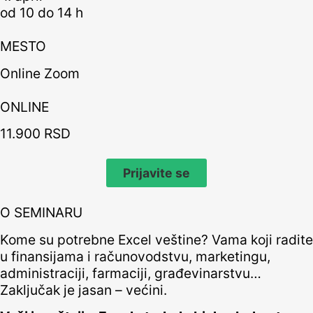
od 10 do 14 h
MESTO
Online Zoom
ONLINE
11.900 RSD
Prijavite se
O SEMINARU
Kome su potrebne Excel veštine? Vama koji radite
u finansijama i računovodstvu, marketingu,
administraciji, farmaciji, građevinarstvu…
Zaključak je jasan – većini.