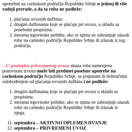
upotrebiti na carinskom području Republike Srbije
u jednoj ili više
radnji prerade, a da ta roba ne podleže:
plaćanju uvoznih dažbina;
drugim dažbinama koje se plaćaju pri uvozu, u skladu sa
posebnim propisima;
merama trgovinske politike, ako se njima ne zabranjuje ulazak
robe na carinsko područje Republike Srbije ili izlazak iz tog
područja.
–
U postupku privremenog uvoza
strana roba namenjena
ponovnom izvozu
može biti predmet posebne upotrebe na
carinskom području
Republike Srbije, sa potpunim ili delimičnim
oslobođenjem od plaćanja uvoznih dažbina
i ne podleže:
drugim dažbinama koje se plaćaju pri uvozu u skladu sa
propisima;
merama trgovinske politike, ako se njima ne zabranjuje ulazak
robe na carinsko područje Republike Srbije ili izlazak iz
njega.
septembra – AKTIVNO OPLEMENJIVANJE
septembra – PRIVREMENI UVOZ