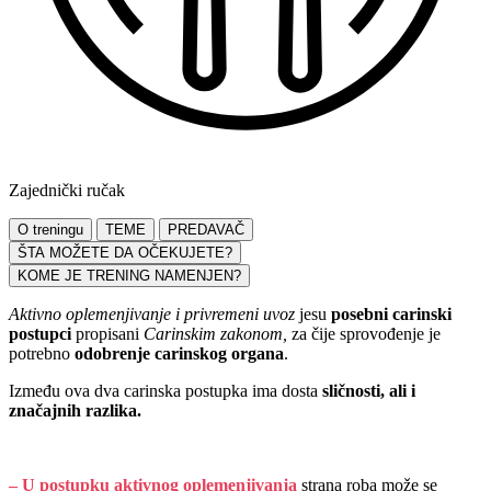
Zajednički ručak
O treningu
TEME
PREDAVAČ
ŠTA MOŽETE DA OČEKUJETE?
KOME JE TRENING NAMENJEN?
Aktivno oplemenjivanje i privremeni uvoz
jesu
posebni carinski
postupci
propisani
Carinskim zakonom,
za čije sprovođenje je
potrebno
odobrenje carinskog organa
.
Između ova dva carinska postupka ima dosta
sličnosti, ali i
značajnih razlika.
– U postupku aktivnog oplemenjivanja
strana roba može se