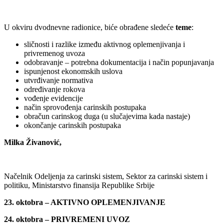
U okviru dvodnevne radionice, biće obrađene sledeće
teme
:
sličnosti i razlike između aktivnog oplemenjivanja i
privremenog uvoza
odobravanje – potrebna dokumentacija i način popunjavanja
ispunjenost ekonomskih uslova
utvrđivanje normativa
određivanje rokova
vođenje evidencije
način sprovođenja carinskih postupaka
obračun carinskog duga (u slučajevima kada nastaje)
okončanje carinskih postupaka
Milka Živanović,
Načelnik Odeljenja za carinski sistem, Sektor za carinski sistem i
politiku, Ministarstvo finansija Republike Srbije
23. oktobra – AKTIVNO OPLEMENJIVANJE
24. oktobra – PRIVREMENI UVOZ