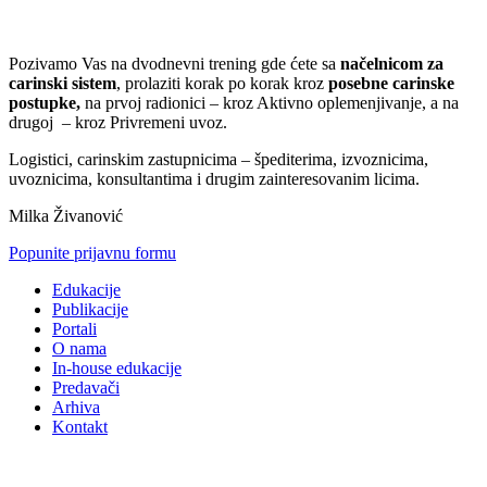
Pozivamo Vas na dvodnevni trening gde ćete sa
načelnicom za
carinski sistem
, prolaziti korak po korak kroz
posebne carinske
postupke,
na prvoj radionici – kroz Aktivno oplemenjivanje, a na
drugoj – kroz Privremeni uvoz.
Logistici, carinskim zastupnicima – špediterima, izvoznicima,
uvoznicima, konsultantima i drugim zainteresovanim licima.
Milka Živanović
Popunite prijavnu formu
Edukacije
Publikacije
Portali
O nama
In-house edukacije
Predavači
Arhiva
Kontakt