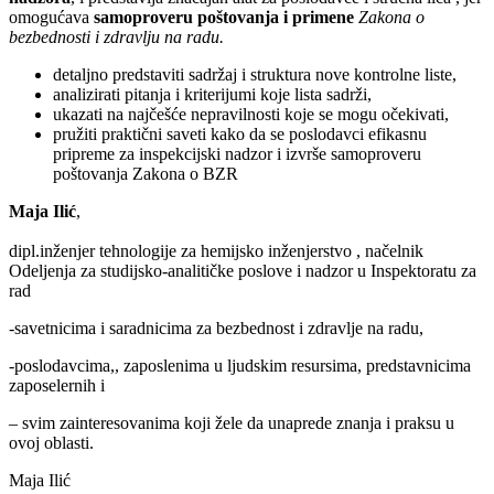
omogućava
samoproveru poštovanja i primene
Zakona o
bezbednosti i zdravlju na radu.
detaljno predstaviti sadržaj i struktura nove kontrolne liste,
analizirati pitanja i kriterijumi koje lista sadrži,
ukazati na najčešće nepravilnosti koje se mogu očekivati,
pružiti praktični saveti kako da se poslodavci efikasnu
pripreme za inspekcijski nadzor i izvrše samoproveru
poštovanja Zakona o BZR
Maja Ilić
,
dipl.inženjer tehnologije za hemijsko inženjerstvo , načelnik
Odeljenja za studijsko-analitičke poslove i nadzor u Inspektoratu za
rad
-savetnicima i saradnicima za bezbednost i zdravlje na radu,
-poslodavcima,, zaposlenima u ljudskim resursima, predstavnicima
zaposelernih i
– svim zainteresovanima koji žele da unaprede znanja i praksu u
ovoj oblasti.
Maja Ilić