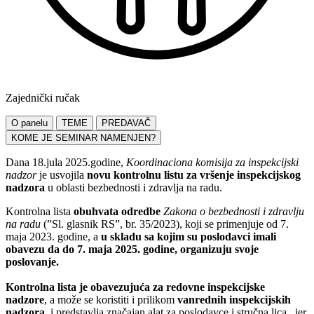
Zajednički ručak
O panelu
TEME
PREDAVAČ
KOME JE SEMINAR NAMENJEN?
Dana 18.jula 2025.godine,
Koordinaciona komisija za inspekcijski
nadzor
je usvojila
novu kontrolnu listu za vršenje inspekcijskog
nadzora
u oblasti bezbednosti i zdravlja na radu.
Kontrolna lista
obuhvata odredbe
Zakona o bezbednosti i zdravlju
na radu
(”Sl. glasnik RS”, br. 35/2023), koji se primenjuje od 7.
maja 2023. godine, a
u skladu sa kojim su poslodavci imali
obavezu da do 7. maja 2025. godine, organizuju svoje
poslovanje.
Kontrolna lista je obavezujuća za redovne inspekcijske
nadzore
, a može se koristiti i prilikom
vanrednih inspekcijskih
nadzora
, i predstavlja značajan alat za poslodavce i stručna lica , jer