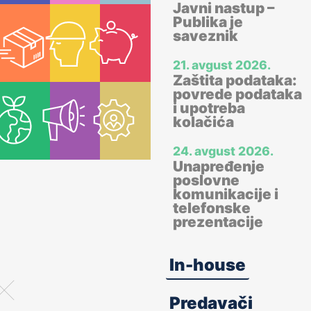
Javni nastup –
Publika je
saveznik
21. avgust 2026.
Zaštita podataka:
povrede podataka
i upotreba
kolačića
24. avgust 2026.
Unapređenje
poslovne
komunikacije i
telefonske
prezentacije
24. avgust 2026.
In-house
Online BZR panel:
BZR u
građevinarstvu
Predavači