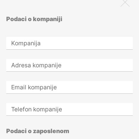
pokriva Vaš
ugovor o
poverljivosti?
Podaci o kompaniji
27. – 29. avgusta
2026.
Sprečavanje
pranja novca i
finansiranja
terorizma –
Godišnji forum za
obveznika
AML/CFT
27. – 29. avgusta
2026.
Office Manager
28. avgust 2026.
Kako motivisati
Podaci o zaposlenom
tim i povećati
angažovanost