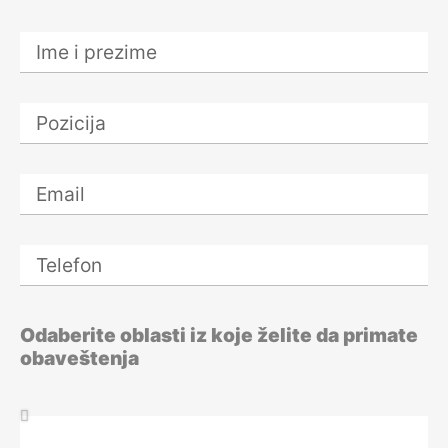
zaposlenih
31 avgust 2026.
Novi Zakon o
zaštiti potrošača
31. avgust 2026.
Zakon o IT
bezbednosti i
primena u praksi
31. avgust 2026.
Odgovornosti u
upravljanju
otpadom
Odaberite oblasti iz koje želite da primate
3. septembar 2026.
obaveštenja
Employer
Branding koji
povezuje ljude,
kulturu i biznis