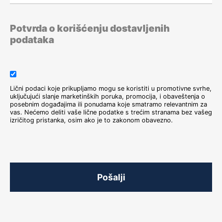
4. septembar 2026.
Rad sa
Potvrda o korišćenju dostavljenih
dinamičkim i pivot
podataka
tabelama
4. septembar 2026.
Bezbednosni list –
Safety Data Sheet
Lični podaci koje prikupljamo mogu se koristiti u promotivne svrhe,
uključujući slanje marketinških poruka, promocija, i obaveštenja o
8. septembar 2026.
posebnim događajima ili ponudama koje smatramo relevantnim za
vas. Nećemo deliti vaše lične podatke s trećim stranama bez vašeg
Zakon o
izričitog pristanka, osim ako je to zakonom obavezno.
integrisanom
sprečavanju i
kontroli
zagađivanja
životne sredine
Pošalji
11. septembar 2026.
Podnošenje
prijave na
obavezno