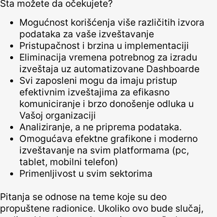
Šta možete da očekujete?
Mogućnost korišćenja više različitih izvora
podataka za vaše izveštavanje
Pristupačnost i brzina u implementaciji
Eliminacija vremena potrebnog za izradu
izveštaja uz automatizovane Dashboarde
Svi zaposleni mogu da imaju pristup
efektivnim izveštajima za efikasno
komuniciranje i brzo donošenje odluka u
Vašoj organizaciji
Analiziranje, a ne priprema podataka.
Omogućava efektne grafikone i moderno
izveštavanje na svim platformama (pc,
tablet, mobilni telefon)
Primenljivost u svim sektorima
Pitanja se odnose na teme koje su deo
propuštene radionice. Ukoliko ovo bude slučaj,