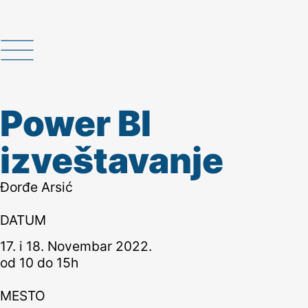
Power BI
izveštavanje
Đorđe Arsić
DATUM
17. i 18. Novembar 2022.
od 10 do 15h
MESTO