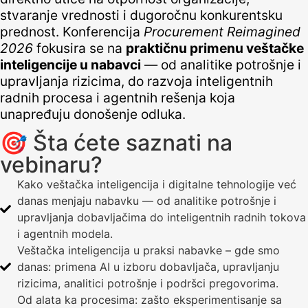
stvaranje vrednosti i dugoročnu konkurentsku
prednost. Konferencija
Procurement Reimagined
2026
fokusira se na
praktičnu primenu veštačke
inteligencije u nabavci
— od analitike potrošnje i
upravljanja rizicima, do razvoja inteligentnih
radnih procesa i agentnih rešenja koja
unapređuju donošenje odluka.
🎯 Šta ćete saznati na
vebinaru?
Kako veštačka inteligencija i digitalne tehnologije već
danas menjaju nabavku — od analitike potrošnje i
upravljanja dobavljačima do inteligentnih radnih tokova
i agentnih modela.
Veštačka inteligencija u praksi nabavke – gde smo
danas: primena AI u izboru dobavljača, upravljanju
rizicima, analitici potrošnje i podršci pregovorima.
Od alata ka procesima: zašto eksperimentisanje sa