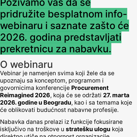
Pozivamo vas da se
pridružite besplatnom info-
webinaru i saznate zašto će
2026. godina predstavljati
prekretnicu za nabavku.
O webinaru
Vebinar je namenjen svima koji žele da se
upoznaju sa konceptom, programom i
govornicima konferencije
Procurement
Reimagined 2026
, koja će se održati
27. marta
2026. godine u Beogradu
, kao i sa temama koje
će oblikovati budućnost nabavne profesije.
Nabavka danas prelazi iz funkcije fokusirane
isključivo na troškove u
stratešku ulogu
koja
direktno utiče na otpornost organizacije,