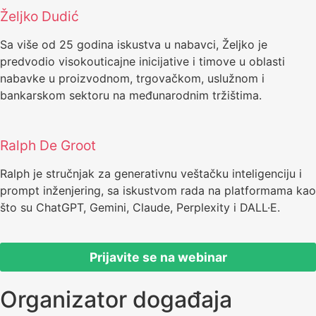
Željko Dudić
Sa više od 25 godina iskustva u nabavci, Željko je
predvodio visokouticajne inicijative i timove u oblasti
nabavke u proizvodnom, trgovačkom, uslužnom i
bankarskom sektoru na međunarodnim tržištima.
Ralph De Groot
Ralph je stručnjak za generativnu veštačku inteligenciju i
prompt inženjering, sa iskustvom rada na platformama kao
što su ChatGPT, Gemini, Claude, Perplexity i DALL·E.
Prijavite se na webinar
Organizator događaja