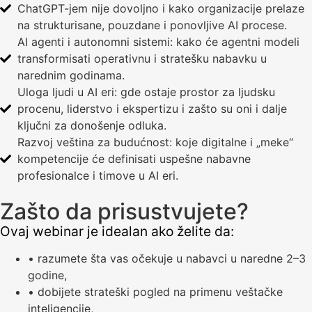
ChatGPT-jem nije dovoljno i kako organizacije prelaze
na strukturisane, pouzdane i ponovljive AI procese.
AI agenti i autonomni sistemi: kako će agentni modeli
transformisati operativnu i stratešku nabavku u
narednim godinama.
Uloga ljudi u AI eri: gde ostaje prostor za ljudsku
procenu, liderstvo i ekspertizu i zašto su oni i dalje
ključni za donošenje odluka.
Razvoj veština za budućnost: koje digitalne i „meke“
kompetencije će definisati uspešne nabavne
profesionalce i timove u AI eri.
Zašto da prisustvujete?
Ovaj webinar je idealan ako želite da:
• razumete šta vas očekuje u nabavci u naredne 2–3
godine,
• dobijete strateški pogled na primenu veštačke
inteligencije,