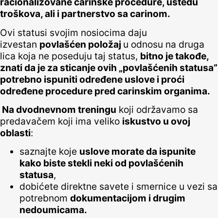
racionalizovane carinske procedure, uštedu
troškova, ali i partnerstvo sa carinom.
Ovi statusi svojim nosiocima daju
izvestan
povlašćen položaj
u odnosu na druga
lica koja ne poseduju taj status,
bitno je takođe,
znati da je za sticanje ovih „povlašćenih statusa”
potrebno ispuniti određene uslove i proći
određene procedure pred carinskim organima.
Na dvodnevnom treningu
koji održavamo sa
predavačem koji ima veliko
iskustvo u ovoj
oblasti
:
saznajte koje
uslove morate da ispunite
kako biste stekli neki od povlašćenih
statusa
,
dobićete direktne savete i smernice u vezi sa
potrebnom
dokumentacijom i drugim
nedoumicama.