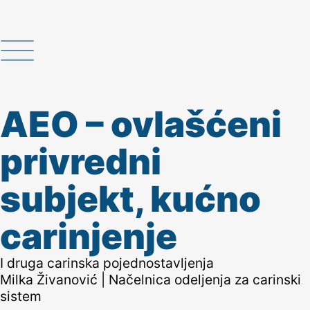
AEO – ovlašćeni
privredni
subjekt, kućno
carinjenje
I druga carinska pojednostavljenja
Milka Živanović | Načelnica odeljenja za carinski
sistem