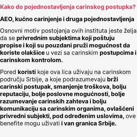
Kako do pojednostavljenja carinskog postupka?
AEO, kućno carinjenje i druga pojednostavljenja
Osnovni motiv postojanja ovih instituta jeste želja
da se
privrednim subjektima koji poštuju
propise i koji su pouzdani pruži mogućnost da
koriste olakšice
u vezi sa carinskim
postupcima i
carinskom kontrolom.
Pored
koristi
koje ova lica uživaju na carinskom
području Srbije, a koje podrazumevaju
brži
carinski postupak, smanjenje troškova, bolju
reputaciju, bolje poslovne mogućnosti, bolje
razumevanje carinskih zahteva i bolju
komunikaciju sa carinskim organima, ovlašćeni
privredni subjekti, pod određenim uslovima,
ove
benefite mogu uživati
i van granica Srbije.