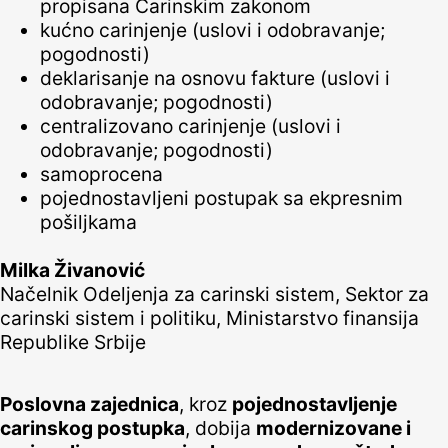
propisana Carinskim zakonom
kućno carinjenje (uslovi i odobravanje;
pogodnosti)
deklarisanje na osnovu fakture (uslovi i
odobravanje; pogodnosti)
centralizovano carinjenje (uslovi i
odobravanje; pogodnosti)
samoprocena
pojednostavljeni postupak sa ekpresnim
pošiljkama
Milka Živanović
Načelnik Odeljenja za carinski sistem, Sektor za
carinski sistem i politiku, Ministarstvo finansija
Republike Srbije
Poslovna zajednica
, kroz
pojednostavljenje
carinskog postupka
, dobija
modernizovane i