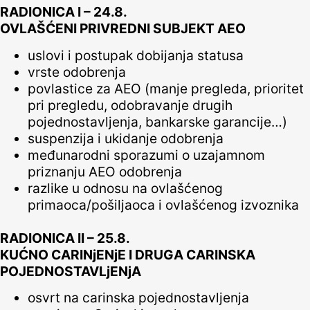
RADIONICA I – 24.8.
OVLAŠĆENI PRIVREDNI SUBJEKT AEO
uslovi i postupak dobijanja statusa
vrste odobrenja
povlastice za AEO (manje pregleda, prioritet
pri pregledu, odobravanje drugih
pojednostavljenja, bankarske garancije…)
suspenzija i ukidanje odobrenja
međunarodni sporazumi o uzajamnom
priznanju AEO odobrenja
razlike u odnosu na ovlašćenog
primaoca/pošiljaoca i ovlašćenog izvoznika
RADIONICA II – 25.8.
KUĆNO CARINjENjE I DRUGA CARINSKA
POJEDNOSTAVLjENjA
osvrt na carinska pojednostavljenja