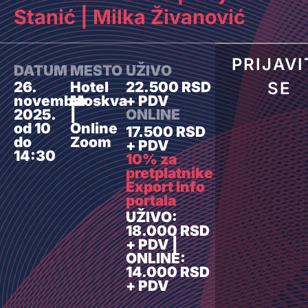
Stanić | Milka Živanović
PRIJAVI
DATUM
MESTO
UŽIVO
SE
26.
Hotel
22.500 RSD
novembar
Moskva
+ PDV
2025.
|
ONLINE
od 10
Online
17.500 RSD
do
Zoom
+ PDV
14:30
10% za
pretplatnike
Export Info
portala
UŽIVO:
18.000 RSD
+ PDV |
ONLINE:
14.000 RSD
+ PDV