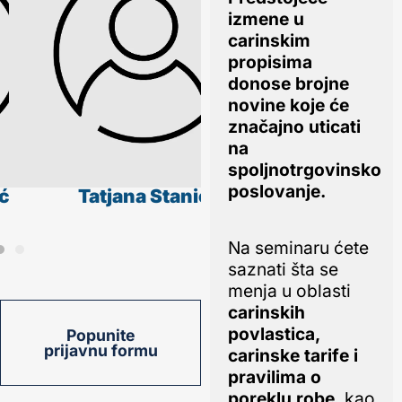
izmene u
carinskim
propisima
donose brojne
novine koje će
značajno uticati
na
spoljnotrgovinsko
poslovanje.
ć
Tatjana Stanić
Milka Živano
Na seminaru ćete
saznati šta se
menja u oblasti
carinskih
povlastica,
Popunite
prijavnu formu
carinske tarife i
pravilima o
poreklu robe,
kao