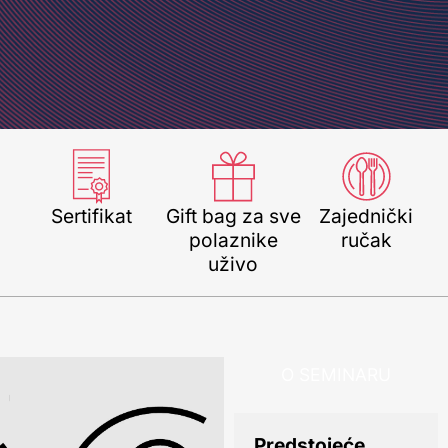
Sertifikat
Gift bag za sve
Zajednički
polaznike
ručak
uživo
O SEMINARU
Predstojeće