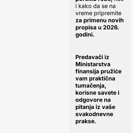
i kako da se na
vreme pripremite
za primenu novih
propisa u 2026.
godini.
Predavači iz
Ministarstva
finansija pružiće
vam praktična
tumačenja,
korisne savete i
odgovore na
pitanja iz vaše
svakodnevne
prakse.