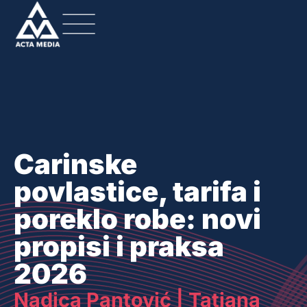
Carinske
povlastice, tarifa i
poreklo robe: novi
propisi i praksa
2026
Nadica Pantović | Tatjana