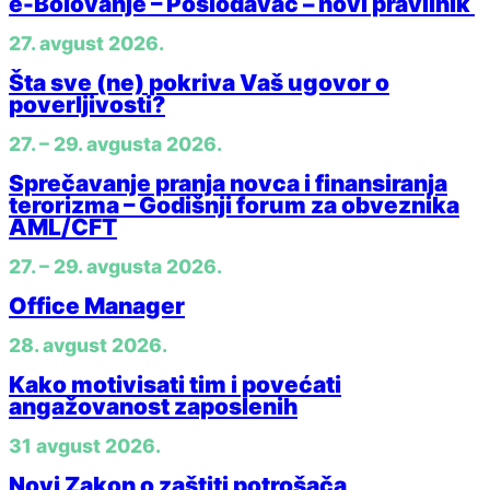
e-Bolovanje – Poslodavac – novi pravilnik
27. avgust 2026.
Šta sve (ne) pokriva Vaš ugovor o
poverljivosti?
27. – 29. avgusta 2026.
Sprečavanje pranja novca i finansiranja
terorizma – Godišnji forum za obveznika
AML/CFT
27. – 29. avgusta 2026.
Office Manager
28. avgust 2026.
Kako motivisati tim i povećati
angažovanost zaposlenih
31 avgust 2026.
Novi Zakon o zaštiti potrošača