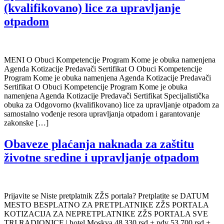
(kvalifikovano) lice za upravljanje
otpadom​
MENI O Obuci Kompetencije Program Kome je obuka namenjena
Agenda Kotizacije Predavači Sertifikat O Obuci Kompetencije
Program Kome je obuka namenjena Agenda Kotizacije Predavači
Sertifikat O Obuci Kompetencije Program Kome je obuka
namenjena Agenda Kotizacije Predavači Sertifikat Specijalistička
obuka za Odgovorno (kvalifikovano) lice za upravljanje otpadom za
samostalno vođenje resora upravljanja otpadom i garantovanje
zakonske […]
Obaveze plaćanja naknada za zaštitu
životne sredine i upravljanje otpadom
Prijavite se Niste pretplatnik ZŽS portala? Pretplatite se DATUM
MESTO BESPLATNO ZA PRETPLATNIKE ZŽS PORTALA
KOTIZACIJA ZA NEPRETPLATNIKE ZŽS PORTALA SVE
TRI RADIONICE | hotel Moskva 48.330 rsd + pdv 53.700 rsd +