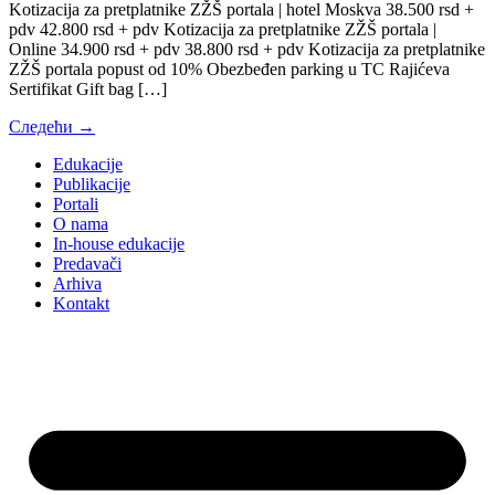
Kotizacija za pretplatnike ZŽŠ portala | hotel Moskva 38.500 rsd +
pdv 42.800 rsd + pdv Kotizacija za pretplatnike ZŽŠ portala |
Online 34.900 rsd + pdv 38.800 rsd + pdv Kotizacija za pretplatnike
ZŽŠ portala popust od 10% Obezbeđen parking u TC Rajićeva
Sertifikat Gift bag […]
Следећи
→
Edukacije
Publikacije
Portali
O nama
In-house edukacije
Predavači
Arhiva
Kontakt