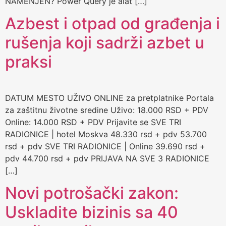
NAMENJEN? Power Query je alat […]
Azbest i otpad od građenja i
rušenja koji sadrži azbet u
praksi
DATUM MESTO UŽIVO ONLINE za pretplatnike Portala
za zaštitnu životne sredine Uživo: 18.000 RSD + PDV
Online: 14.000 RSD + PDV Prijavite se SVE TRI
RADIONICE | hotel Moskva 48.330 rsd + pdv 53.700
rsd + pdv SVE TRI RADIONICE | Online 39.690 rsd +
pdv 44.700 rsd + pdv PRIJAVA NA SVE 3 RADIONICE
[…]
Novi potrošački zakon:
Uskladite bizinis sa 40