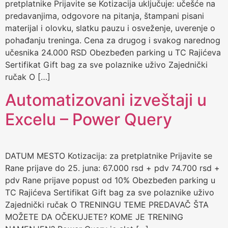
pretplatnike Prijavite se Kotizacija uključuje: učešće na
predavanjima, odgovore na pitanja, štampani pisani
materijal i olovku, slatku pauzu i osveženje, uverenje o
pohađanju treninga. Cena za drugog i svakog narednog
učesnika 24.000 RSD Obezbeđen parking u TC Rajićeva
Sertifikat Gift bag za sve polaznike uživo Zajednički
ručak O […]
Automatizovani izveštaji u
Excelu – Power Query
DATUM MESTO Kotizacija: za pretplatnike Prijavite se
Rane prijave do 25. juna: 67.000 rsd + pdv 74.700 rsd +
pdv Rane prijave popust od 10% Obezbeđen parking u
TC Rajićeva Sertifikat Gift bag za sve polaznike uživo
Zajednički ručak O TRENINGU TEME PREDAVAČ ŠTA
MOŽETE DA OČEKUJETE? KOME JE TRENING