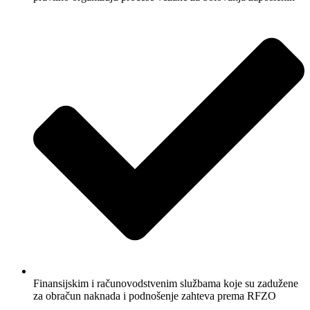
Finansijskim i računovodstvenim službama koje su zadužene
za obračun naknada i podnošenje zahteva prema RFZO