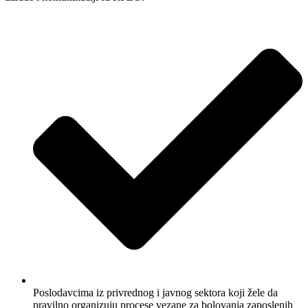
Poslodavcima iz privrednog i javnog sektora koji žele da
pravilno organizuju procese vezane za bolovanja zaposlenih