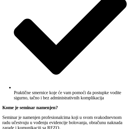
Praktične smernice koje će vam pomoći da postupke vodite
sigurno, tačno i bez administrativnih komplikacija
Kome je seminar namenjen?
Seminar je namenjen profesionalcima koji u svom svakodnevnom
radu učestvuju u vođenju evidencije bolovanja, obračunu naknada
zarade i komunikaciji sa RFZO.