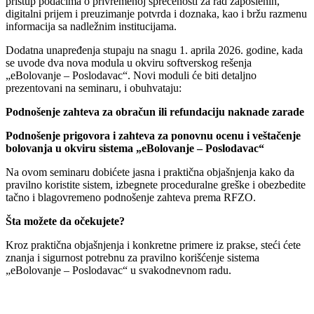
pristup podacima o privremenoj sprečenosti za rad zaposlenih,
digitalni prijem i preuzimanje potvrda i doznaka, kao i bržu razmenu
informacija sa nadležnim institucijama.
Dodatna unapređenja stupaju na snagu 1. aprila 2026. godine, kada
se uvode dva nova modula
u okviru softverskog rešenja
„eBolovanje – Poslodavac“.
Novi moduli će biti detaljno
prezentovani na seminaru, i obuhvataju:
Podnošenje zahteva za obračun ili refundaciju naknade zarade
Podnošenje prigovora i zahteva za ponovnu ocenu i veštačenje
bolovanja u okviru sistema „eBolovanje – Poslodavac“
Na ovom seminaru dobićete jasna i praktična objašnjenja kako da
pravilno koristite sistem, izbegnete proceduralne greške i obezbedite
tačno i blagovremeno podnošenje zahteva prema RFZO.
Šta možete da očekujete?
Kroz praktična objašnjenja i konkretne primere iz prakse, steći ćete
znanja i sigurnost potrebnu za pravilno korišćenje sistema
„eBolovanje – Poslodavac“ u svakodnevnom radu.