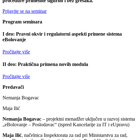
procedure primenite sigurno i bez grešaka.
Prijavite se na seminar
Program seminara
I deo: Pravni okvir i regulatorni aspekti primene sistema
eBolovanje
Pročitajte više
II deo: Praktična primena novih modula
Pročitajte više
Predavači
Nemanja Bogavac
Maja Ilić
Nemanja Bogavac
– projektni menadžer uključen u razvoj sistema
„eBolovanje – Poslodavac“ (ispred Kancelarije za IT i eUpravu)
Maja Ilić
, načelnica Inspektorata za rad pri Ministarstvu za rad,