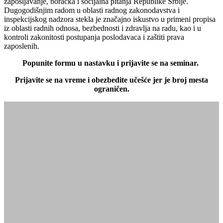
zapošljavanje, boračka i socijalna pitanja Republike Srbije.
Dugogodišnjim radom u oblasti radnog zakonodavstva i
inspekcijskog nadzora stekla je značajno iskustvo u primeni propisa
iz oblasti radnih odnosa, bezbednosti i zdravlja na radu, kao i u
kontroli zakonitosti postupanja poslodavaca i zaštiti prava
zaposlenih.
Popunite formu u nastavku i prijavite se na seminar.
Prijavite se na vreme i obezbedite učešće jer je broj mesta
ograničen.