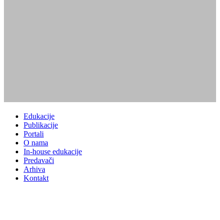
Edukacije
Publikacije
Portali
O nama
In-house edukacije
Predavači
Arhiva
Kontakt