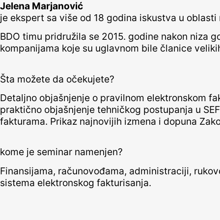
Jelena Marjanović
je ekspert sa više od 18 godina iskustva u oblast
BDO timu pridružila se 2015. godine nakon niza g
kompanijama koje su uglavnom bile članice veliki
Šta možete da očekujete?
Detaljno objašnjenje o pravilnom elektronskom fakt
praktično objašnjenje tehničkog postupanja u SEF,
fakturama. Prikaz najnovijih izmena i dopuna Zak
kome je seminar namenjen?
Finansijama, računovođama, administraciji, rukovo
sistema elektronskog fakturisanja.