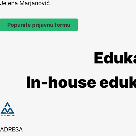
Jelena Marjanović
Popunite prijavnu formu
Eduk
In-house eduk
ADRESA