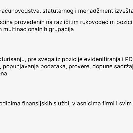
i računovodstva, statutarnog i menadžment izveštav
odina provedenih na različitim rukovodećim pozici
h multinacionalnih grupacija
urisanju, pre svega iz pozicije evidenitiranja i PD
 popunjavanja podataka, provere, dopune sadržaja 
ona.
dicima finansijskih službi, vlasnicima firmi i sv