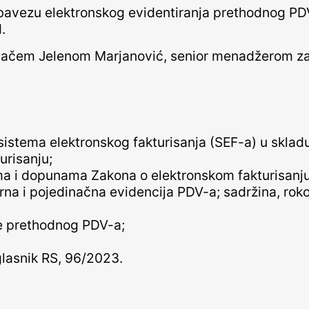
obavezu elektronskog evidentiranja prethodnog PD
.
vačem Jelenom Marjanović, senior menadžerom za 
 sistema elektronskog fakturisanja (SEF-a) u skl
urisanju;
a i dopunama Zakona o elektronskom fakturisanju
na i pojedinačna evidencija PDV-a; sadržina, rokov
e prethodnog PDV-a;
lasnik RS, 96/2023.