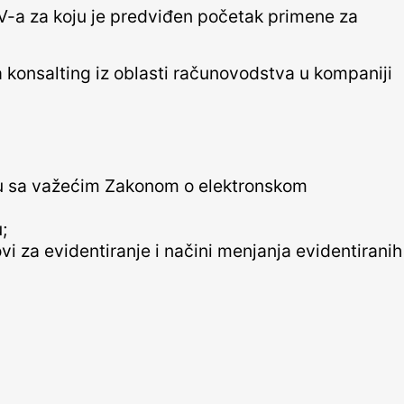
V-a za koju je predviđen početak primene za
konsalting iz oblasti računovodstva u kompaniji
adu sa važećim Zakonom o elektronskom
;
i za evidentiranje i načini menjanja evidentiranih