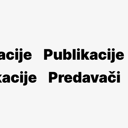
acije
Publikacije
acije
Predavači