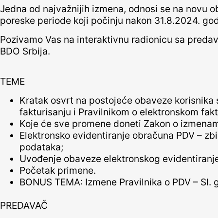
Jedna od najvažnijih izmena, odnosi se na novu 
poreske periode koji počinju nakon 31.8.2024. god
Pozivamo Vas na interaktivnu radionicu sa preda
BDO Srbija.
TEME
Kratak osvrt na postojeće obaveze korisnika
fakturisanju i Pravilnikom o elektronskom fakt
Koje će sve promene doneti Zakon o izmenam
Elektronsko evidentiranje obračuna PDV – zbir
podataka;
Uvođenje obaveze elektronskog evidentiranj
Početak primene.
BONUS TEMA: Izmene Pravilnika o PDV – Sl. g
PREDAVAČ