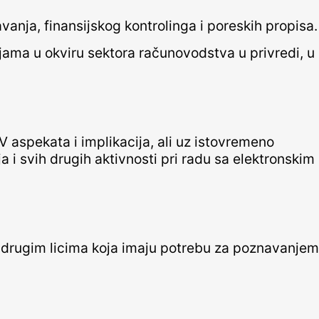
anja, finansijskog kontrolinga i poreskih propisa.
jama u okviru sektora računovodstva u privredi, u
V aspekata i implikacija, ali uz istovremeno
i svih drugih aktivnosti pri radu sa elektronskim
im drugim licima koja imaju potrebu za poznavanjem