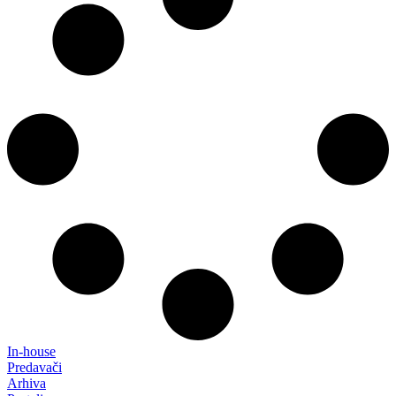
In-house
Predavači
Arhiva