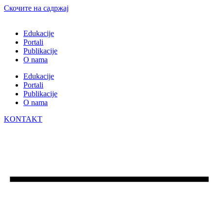
Скочите на садржај
Edukacije
Portali
Publikacije
O nama
Edukacije
Portali
Publikacije
O nama
KONTAKT