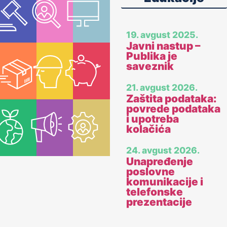
19. avgust 2025.
Javni nastup –
Publika je
saveznik
21. avgust 2026.
Zaštita podataka:
povrede podataka
i upotreba
kolačića
24. avgust 2026.
Unapređenje
poslovne
komunikacije i
telefonske
prezentacije
24. avgust 2026.