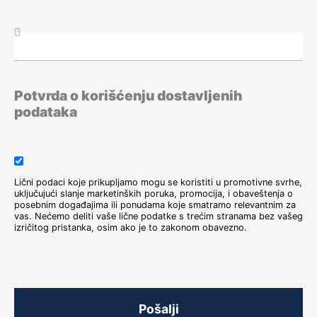
4. septembar 2026.
Rad sa
dinamičkim i pivot
tabelama
4. septembar 2026.
Bezbednosni list –
Potvrda o korišćenju dostavljenih
Safety Data Sheet
podataka
8. septembar 2026.
Zakon o
integrisanom
sprečavanju i
Lični podaci koje prikupljamo mogu se koristiti u promotivne svrhe,
kontroli
uključujući slanje marketinških poruka, promocija, i obaveštenja o
zagađivanja
posebnim događajima ili ponudama koje smatramo relevantnim za
životne sredine
vas. Nećemo deliti vaše lične podatke s trećim stranama bez vašeg
izričitog pristanka, osim ako je to zakonom obavezno.
11. septembar 2026.
Podnošenje
prijave na
obavezno
socijalno
Pošalji