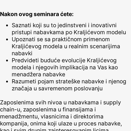
Nakon ovog seminara ćete:
Saznati koji su to jedinstveni i inovativni
pristupi nabavkama po Kraljićevom modelu
Upoznati se sa praktičnom primenom
Kraljićevog modela u realnim scenarijima
nabavki
Predvideti buduće evolucije Kraljićevog
modela i njegovih implikacija na Vas kao
menadžera nabavke
Razumeti pojam strateške nabavke i njenog
značaja u savremenom poslovanju
Zaposlenima svih nivoa u nabavkama i supply
chain-u, zaposlenima u finansijama i
menadžmentu, vlasnicima i direktorima
kompanija, onima koji ulaze u proces nabavke,
kao i svim drugim zainteresovanim licima.