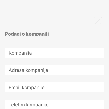
poverljivosti?
27. – 29. avgusta
2026.
Sprečavanje
pranja novca i
Podaci o kompaniji
finansiranja
terorizma –
Godišnji forum za
obveznika
AML/CFT
27. – 29. avgusta
2026.
Office Manager
28. avgust 2026.
Kako motivisati
tim i povećati
angažovanost
zaposlenih