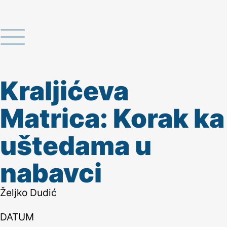
Kraljićeva
Matrica: Korak ka
uštedama u
nabavci
Željko Dudić
DATUM