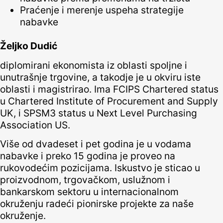
Praćenje i merenje uspeha strategije
nabavke
Željko Dudić
diplomirani ekonomista iz oblasti spoljne i
unutrašnje trgovine, a takodje je u okviru iste
oblasti i magistrirao. Ima FCIPS Chartered status
u Chartered Institute of Procurement and Supply
UK, i SPSM3 status u Next Level Purchasing
Association US.
Više od dvadeset i pet godina je u vodama
nabavke i preko 15 godina je proveo na
rukovodećim pozicijama. Iskustvo je sticao u
proizvodnom, trgovačkom, uslužnom i
bankarskom sektoru u internacionalnom
okruženju radeći pionirske projekte za naše
okruženje.