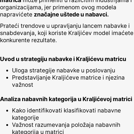
organizacijama, jer primenom ovog modela
napravićete
značajne uštede u nabavci.
Prateći trendove u upravljanju lancem nabavke i
snabdevanja, koji koriste Kraljićev model imaćete
konkurente rezultate.
Uvod u strategiju nabavke i Kraljićevu matricu
Uloga strategije nabavke u poslovanju
Predstavljanje Kraljićeve matrice i njezina
važnost
Analiza nabavnih kategorija u Kraljićevoj matrici
Kako identifikovati klasifikovati nabavne
kategorije
Važnost razumevanja položaja nabavnih
kategorija u matrici