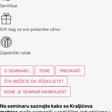
Sertifikat
Gift bag za sve polaznike uživo
Zajednički ručak
O SEMINARU
TEME
PREDAVAČ
ŠTA MOŽETE DA OČEKUJETE?
KOME JE SEMINAR NAMENJEN?
Na seminaru saznajte kako se Kraljićeva
matrica
može primeniti u različitim industrijama i