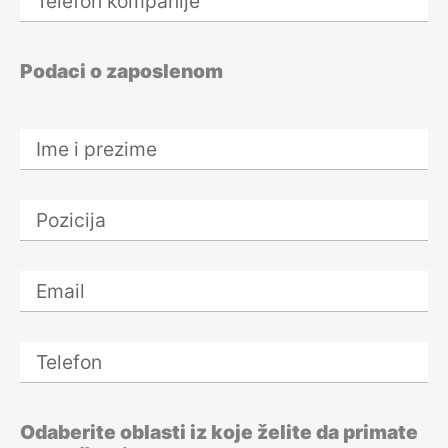
28. avgust 2026.
Kako motivisati
Podaci o zaposlenom
tim i povećati
angažovanost
zaposlenih
31 avgust 2026.
Novi Zakon o
zaštiti potrošača
31. avgust 2026.
Zakon o IT
bezbednosti i
primena u praksi
31. avgust 2026.
Odgovornosti u
upravljanju
otpadom
Odaberite oblasti iz koje želite da primate
3. septembar 2026.