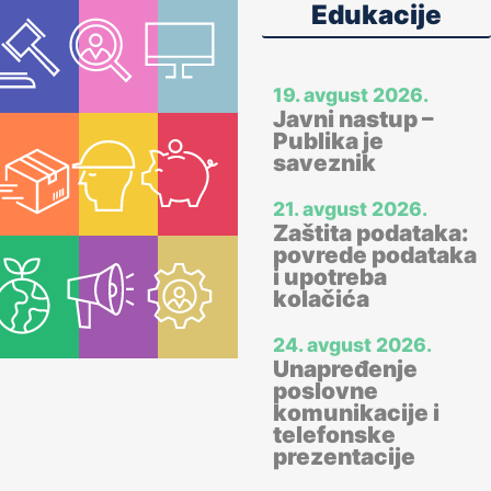
Edukacije
19. avgust 2026.
Javni nastup –
Publika je
saveznik
21. avgust 2026.
Zaštita podataka:
povrede podataka
i upotreba
kolačića
24. avgust 2026.
Unapređenje
poslovne
komunikacije i
telefonske
prezentacije