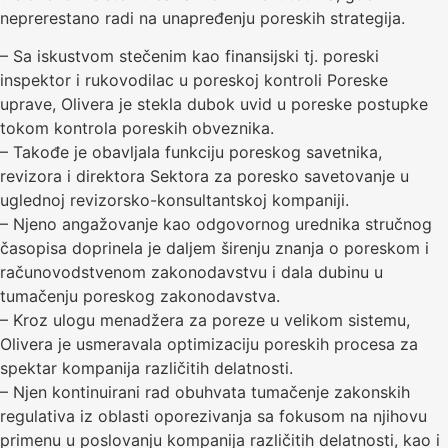
neprerestano radi na unapređenju poreskih strategija.
– Sa iskustvom stečenim kao finansijski tj. poreski
inspektor i rukovodilac u poreskoj kontroli Poreske
uprave, Olivera je stekla dubok uvid u poreske postupke
tokom kontrola poreskih obveznika.
– Takođe je obavljala funkciju poreskog savetnika,
revizora i direktora Sektora za poresko savetovanje u
uglednoj revizorsko-konsultantskoj kompaniji.
– Njeno angažovanje kao odgovornog urednika stručnog
časopisa doprinela je daljem širenju znanja o poreskom i
računovodstvenom zakonodavstvu i dala dubinu u
tumačenju poreskog zakonodavstva.
– Kroz ulogu menadžera za poreze u velikom sistemu,
Olivera je usmeravala optimizaciju poreskih procesa za
spektar kompanija različitih delatnosti.
– Njen kontinuirani rad obuhvata tumačenje zakonskih
regulativa iz oblasti oporezivanja sa fokusom na njihovu
primenu u poslovanju kompanija različitih delatnosti, kao i