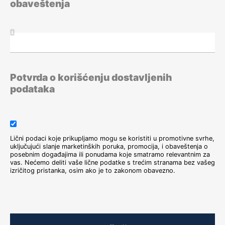
obaveštenja
Employer
Branding koji
povezuje ljude,
kulturu i biznis
4. septembar 2026.
Rad sa
Potvrda o korišćenju dostavljenih
dinamičkim i pivot
podataka
tabelama
4. septembar 2026.
Bezbednosni list –
Safety Data Sheet
Lični podaci koje prikupljamo mogu se koristiti u promotivne svrhe,
uključujući slanje marketinških poruka, promocija, i obaveštenja o
8. septembar 2026.
posebnim događajima ili ponudama koje smatramo relevantnim za
vas. Nećemo deliti vaše lične podatke s trećim stranama bez vašeg
Zakon o
izričitog pristanka, osim ako je to zakonom obavezno.
integrisanom
sprečavanju i
kontroli
zagađivanja
životne sredine