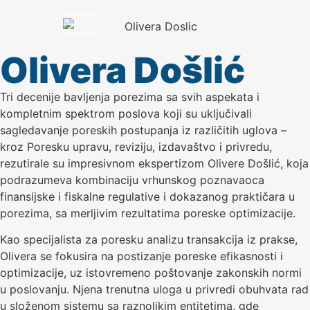
Olivera Došlić
Tri decenije bavljenja porezima sa svih aspekata i
kompletnim spektrom poslova koji su uključivali
sagledavanje poreskih postupanja iz različitih uglova –
kroz Poresku upravu, reviziju, izdavaštvo i privredu,
rezutirale su impresivnom ekspertizom Olivere Došlić, koja
podrazumeva kombinaciju vrhunskog poznavaoca
finansijske i fiskalne regulative i dokazanog praktičara u
porezima, sa merljivim rezultatima poreske optimizacije.
Kao specijalista za poresku analizu transakcija iz prakse,
Olivera se fokusira na postizanje poreske efikasnosti i
optimizacije, uz istovremeno poštovanje zakonskih normi
u poslovanju. Njena trenutna uloga u privredi obuhvata rad
u složenom sistemu sa raznolikim entitetima, gde