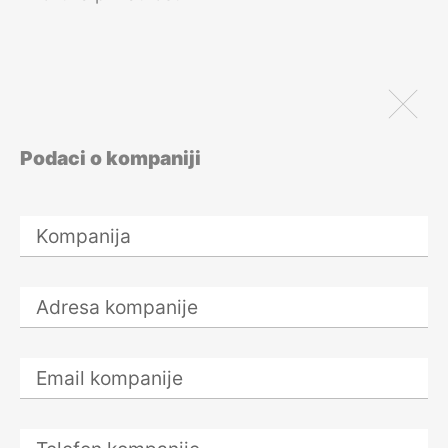
pravilnik
27. avgust 2026.
Šta sve (ne)
pokriva Vaš
ugovor o
poverljivosti?
Podaci o kompaniji
27. – 29. avgusta
2026.
Sprečavanje
pranja novca i
finansiranja
terorizma –
Godišnji forum za
obveznika
AML/CFT
27. – 29. avgusta
2026.
Office Manager