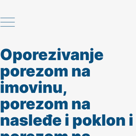
Oporezivanje
porezom na
imovinu,
porezom na
nasleđe i poklon i