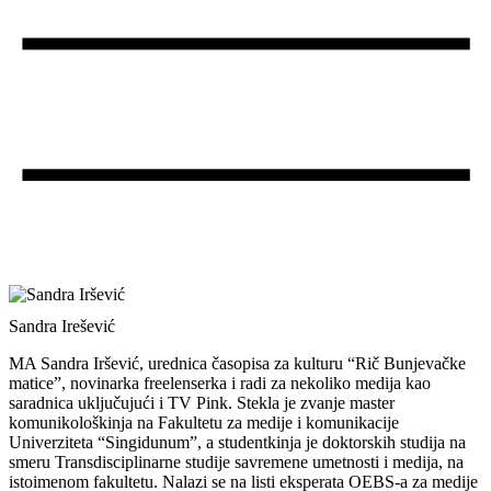
Sandra Irešević
MA Sandra Iršević, urednica časopisa za kulturu “Rič Bunjevačke
matice”, novinarka freelenserka i radi za nekoliko medija kao
saradnica uključujući i TV Pink. Stekla je zvanje master
komunikološkinja na Fakultetu za medije i komunikacije
Univerziteta “Singidunum”, a studentkinja je doktorskih studija na
smeru Transdisciplinarne studije savremene umetnosti i medija, na
istoimenom fakultetu. Nalazi se na listi eksperata OEBS-a za medije