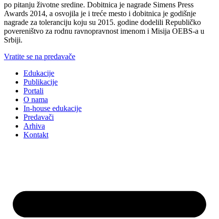
po pitanju životne sredine. Dobitnica je nagrade Simens Press
Awards 2014, a osvojila je i treće mesto i dobitnica je godišnje
nagrade za toleranciju koju su 2015. godine dodelili Republičko
povereništvo za rodnu ravnopravnost imenom i Misija OEBS-a u
Srbiji.
Vratite se na predavače
Edukacije
Publikacije
Portali
O nama
In-house edukacije
Predavači
Arhiva
Kontakt