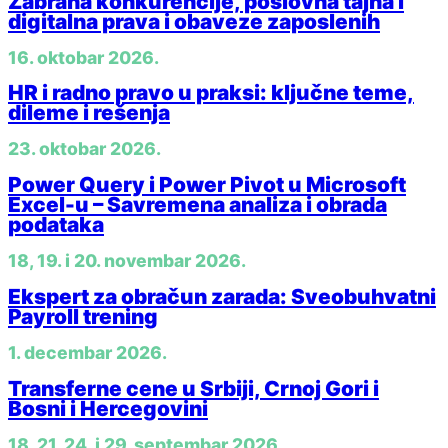
Zabrana konkurencije, poslovna tajna i
digitalna prava i obaveze zaposlenih
16. oktobar 2026.
HR i radno pravo u praksi: ključne teme,
dileme i rešenja
23. oktobar 2026.
Power Query i Power Pivot u Microsoft
Excel-u – Savremena analiza i obrada
podataka
18, 19. i 20. novembar 2026.
Ekspert za obračun zarada: Sveobuhvatni
Payroll trening
1. decembar 2026.
Transferne cene u Srbiji, Crnoj Gori i
Bosni i Hercegovini
18, 21, 24. i 29. septembar 2026.