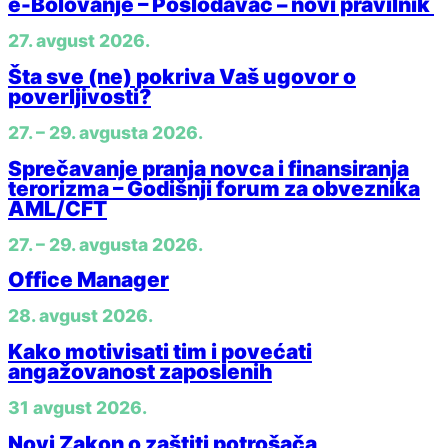
e-Bolovanje – Poslodavac – novi pravilnik
27. avgust 2026.
Šta sve (ne) pokriva Vaš ugovor o
poverljivosti?
27. – 29. avgusta 2026.
Sprečavanje pranja novca i finansiranja
terorizma – Godišnji forum za obveznika
AML/CFT
27. – 29. avgusta 2026.
Office Manager
28. avgust 2026.
Kako motivisati tim i povećati
angažovanost zaposlenih
31 avgust 2026.
Novi Zakon o zaštiti potrošača