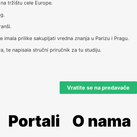
na tržištu cele Europe.
ng.
anši.
 imala prilike sakupljati vredna znanja u Parizu i Pragu.
, te napisala stručni priručnik za tu studiju.
Vratite se na predavače
Portali
O nama