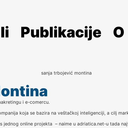
li
Publikacije
O
Montina
makretingu i e-comercu.
mpanija koja se bazira na veštačkoj inteligenciji, a cilj m
lus jednog online projekta – naime u adriatica.net-u tada najve