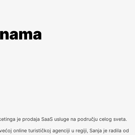
 nama
arketinga je prodaja SaaS usluge na području celog sveta.
ćoj online turističkoj agenciji u regiji, Sanja je radila od