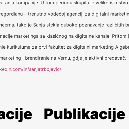
aranja kompanije. U tom periodu skupila je veliko iskustvo 
u Degordianu – trenutno vodećoj agenciji za digitalni marketi
ncerna, tako je Sanja stekla duboko poznavanje različitih br
macije marketinga sa klasičnog na digitalne kanale. Pritom je
je kurikuluma za prvi fakultet za digitalni marketing Algebra
marketing i brendiranje na Vernu, gdje je aktivni predavač.
kedin.com/in/sanjatrbojevic/
acije
Publikacije