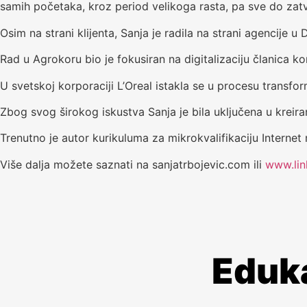
samih početaka, kroz period velikoga rasta, pa sve do zatv
Osim na strani klijenta, Sanja je radila na strani agencije 
Rad u Agrokoru bio je fokusiran na digitalizaciju članica ko
U svetskoj korporaciji L’Oreal istakla se u procesu transfor
Zbog svog širokog iskustva Sanja je bila uključena u kreiran
Trenutno je autor kurikuluma za mikrokvalifikaciju Internet 
Više dalja možete saznati na sanjatrbojevic.com ili
www.lin
Eduk