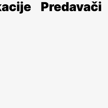
acije
Predavači