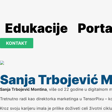
Edukacije
Porta
KONTAKT
Sanja Trbojević 
Sanja Trbojević Montina
, više od 22 godine u digitalnom 
Tretnutno radi kao direktorka marketinga u TensorPixu – ko
Kroz svoju karijeru imala je prilike doživeti celi životni cik