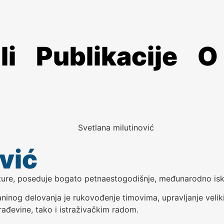
li
Publikacije
O
vić
ture, poseduje bogato petnaestogodišnje, međunarodno isk
aninog delovanja je rukovođenje timovima, upravljanje veli
rađevine, tako i istraživačkim radom.