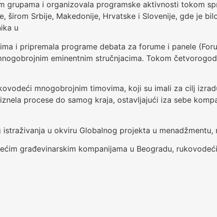
nim grupama i organizovala programske aktivnosti tokom spr
irom Srbije, Makedonije, Hrvatske i Slovenije, gde je bilo
ika u
ima i pripremala programe debata za forume i panele (Foru
mnogobrojnim eminentnim stručnjacima. Tokom četvorogodi
ovodeći mnogobrojnim timovima, koji su imali za cilj izradu
znela procese do samog kraja, ostavljajući iza sebe kompakt
og istraživanja u okviru Globalnog projekta u menadžmentu,
dećim građevinarskim kompanijama u Beogradu, rukovodeći p