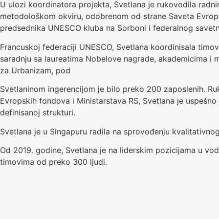
U ulozi koordinatora projekta, Svetlana je rukovodila rad
metodološkom okviru, odobrenom od strane Saveta Evrope, š
predsednika UNESCO kluba na Sorboni i federalnog savetn
Francuskoj federaciji UNESCO, Svetlana koordinisala timov
saradnju sa laureatima Nobelove nagrade, akademicima i 
za Urbanizam, pod
Svetlaninom ingerencijom je bilo preko 200 zaposlenih. Ruk
Evropskih fondova i Ministarstava RS, Svetlana je uspešno i
definisanoj strukturi.
Svetlana je u Singapuru radila na sprovođenju kvalitativn
Od 2019. godine, Svetlana je na liderskim pozicijama u vo
timovima od preko 300 ljudi.