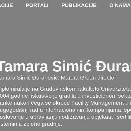
CIJE
PORTALI
PUBLIKACIJE
O NAMA
Tamara Simić Đura
amara Simić Đuranović, Marera Green director
iplomirala je na Građevinskom fakultetu Univerzitet
004.godine, iskustvo je gradila u investicionom sekto
anke nakon čega se okreće Facility Management-u i 
ugogodišnji rad u internacionalnim kompanijama, sp
oslovanje u upravljanju i održavanju objekata i sertif
istemima zelene gradnje.