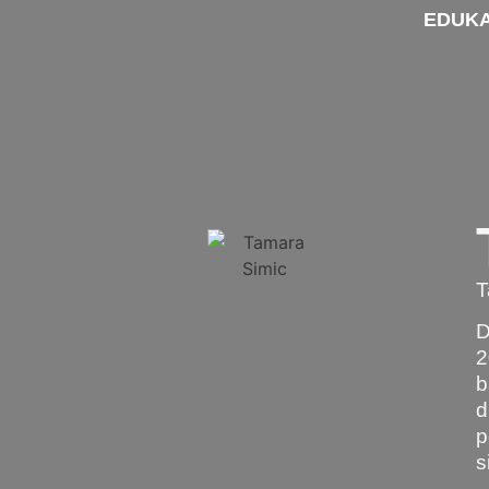
EDUKA
T
D
2
b
d
p
s