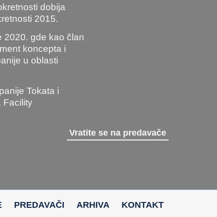
retnosti dobija
retnosti 2015.
 2020. gde kao član
ement koncepta i
anije u oblasti
anije Tokata i
Facility
Vratite se na predavače
E
PREDAVAČI
ARHIVA
KONTAKT