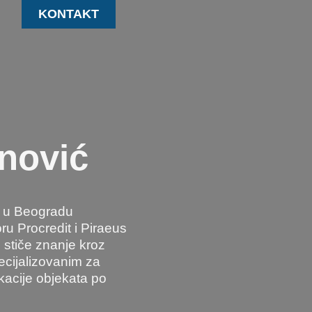
KONTAKT
nović
a u Beogradu
ru Procredit i Piraeus
stiče znanje kroz
ecijalizovanim za
ikacije objekata po