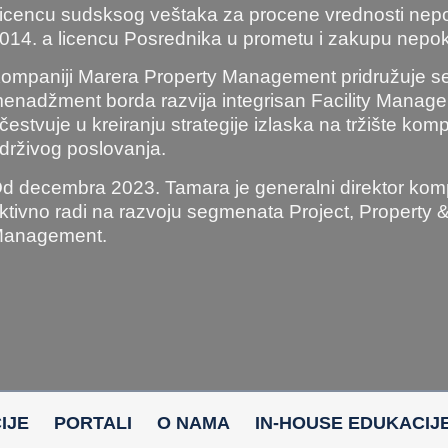
icencu sudsksog veštaka za procene vrednosti nepok
014. a licencu Posrednika u prometu i zakupu nepok
ompaniji Marera Property Management pridružuje se
enadžment borda razvija integrisan Facility Manag
čestvuje u kreiranju strategije izlaska na tržište komp
drživog poslovanja.
d decembra 2023. Tamara je generalni direktor komp
ktivno radi na razvoju segmenata Project, Property & 
anagement.
IJE
PORTALI
O NAMA
IN-HOUSE EDUKACIJ