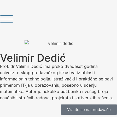
Velimir Dedić
Prof. dr Velimir Dedić ima preko dvadeset godina
univerzitetskog predavačkog iskustva iz oblasti
informacionih tehnologija. Istraživački i praktično se bavi
primenom IT-ja u obrazovanju, posebno u učenju
matematike. Autor je nekoliko udžbenika i većeg broja
naučnih i stručnih radova, projekata i softverskih rešenja.
Vratite se na predavače