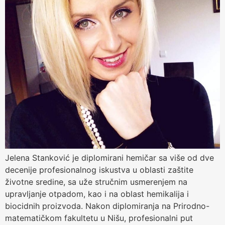
Jelena Stanković je diplomirani hemičar sa više od dve
decenije profesionalnog iskustva u oblasti zaštite
životne sredine, sa uže stručnim usmerenjem na
upravljanje otpadom, kao i na oblast hemikalija i
biocidnih proizvoda. Nakon diplomiranja na Prirodno-
matematičkom fakultetu u Nišu, profesionalni put