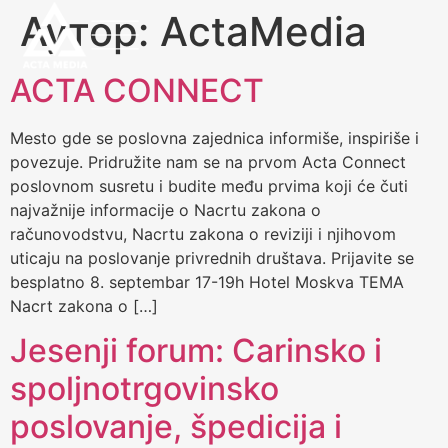
Аутор:
ActaMedia
ACTA CONNECT
Mesto gde se poslovna zajednica informiše, inspiriše i
povezuje. Pridružite nam se na prvom Acta Connect
poslovnom susretu i budite među prvima koji će čuti
najvažnije informacije o Nacrtu zakona o
računovodstvu, Nacrtu zakona o reviziji i njihovom
uticaju na poslovanje privrednih društava. Prijavite se
besplatno 8. septembar 17-19h Hotel Moskva TEMA
Nacrt zakona o […]
Jesenji forum: Carinsko i
spoljnotrgovinsko
poslovanje, špedicija i