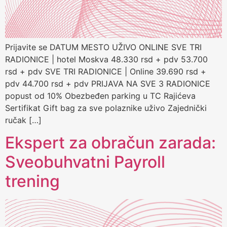
Prijavite se DATUM MESTO UŽIVO ONLINE SVE TRI
RADIONICE | hotel Moskva 48.330 rsd + pdv 53.700
rsd + pdv SVE TRI RADIONICE | Online 39.690 rsd +
pdv 44.700 rsd + pdv PRIJAVA NA SVE 3 RADIONICE
popust od 10% Obezbeđen parking u TC Rajićeva
Sertifikat Gift bag za sve polaznike uživo Zajednički
ručak […]
Ekspert za obračun zarada:
Sveobuhvatni Payroll
trening