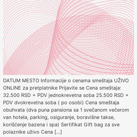
DATUM MESTO Informacije o cenama smeštaja UŽIVO
ONLINE za pretplatnike Prijavite se Cena smeštaja:
32.500 RSD + PDV jednokrevetna soba 25.500 RSD +
PDV dvokrevetna soba ( po osobi) Cena smeštaja
obuhvata (dva puna pansiona sa 1 svečanom večerom
van hotela, parking, osiguranje, boravišne takse,
korišćenje bazena i spa) Sertifikat Gift bag za sve
polaznike uživo Cena […]