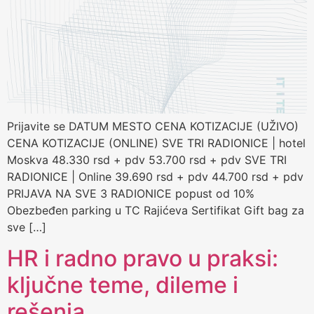
Prijavite se DATUM MESTO CENA KOTIZACIJE (UŽIVO)
CENA KOTIZACIJE (ONLINE) SVE TRI RADIONICE | hotel
Moskva 48.330 rsd + pdv 53.700 rsd + pdv SVE TRI
RADIONICE | Online 39.690 rsd + pdv 44.700 rsd + pdv
PRIJAVA NA SVE 3 RADIONICE popust od 10%
Obezbeđen parking u TC Rajićeva Sertifikat Gift bag za
sve […]
HR i radno pravo u praksi:
ključne teme, dileme i
rešenja