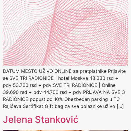
DATUM MESTO UŽIVO ONLINE za pretplatnike Prijavite
se SVE TRI RADIONICE | hotel Moskva 48.330 rsd +
pdv 53.700 rsd + pdv SVE TRI RADIONICE | Online
39.690 rsd + pdv 44.700 rsd + pdv PRIJAVA NA SVE 3
RADIONICE popust od 10% Obezbeđen parking u TC
Rajićeva Sertifikat Gift bag za sve polaznike uživo […]
Jelena Stanković