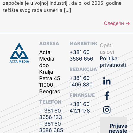
započela je u vojnoj industriji, da bi od 2005. godine
težište svog rada usmerila […]
Следећи
→
ADRESA
MARKETING
Opšti
uslovi
Acta
+381 60
Politika
Media
3586 656
privatnosti
doo
REDAKCIJA
Kralja
+381 60
Petra 45
1406 880
11000
Beograd
FINANSIJE
TELEFON
+381 60
4121 178
+ 381 60
3656 133
+ 381 60
Prijava n
3586 685
newslette