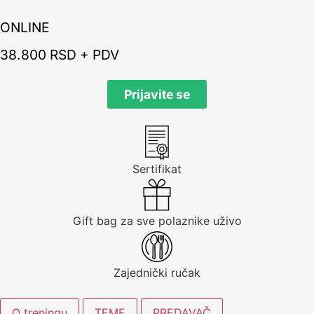
ONLINE
38.800 RSD + PDV
Prijavite se
Sertifikat
Gift bag za sve polaznike uživo
Zajednički ručak
O treningu
TEME
PREDAVAČ