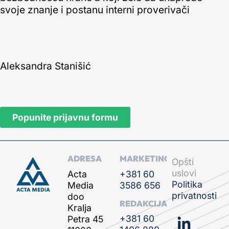
svoje znanje i postanu interni proverivači
Aleksandra Stanišić
Popunite prijavnu formu
ADRESA
MARKETING
Opšti
uslovi
Acta
+381 60
Politika
Media
3586 656
privatnosti
doo
REDAKCIJA
Kralja
+381 60
Petra 45