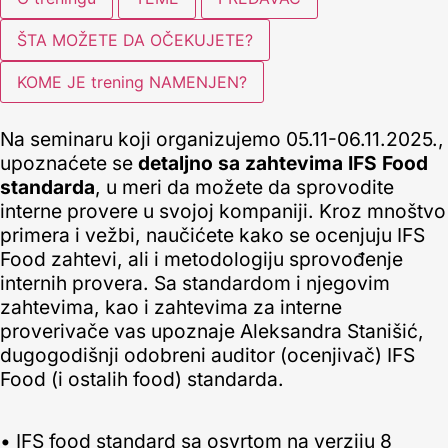
ŠTA MOŽETE DA OČEKUJETE?
KOME JE trening NAMENJEN?
Na seminaru koji organizujemo 05.11-06.11.2025.,
upoznaćete se
detaljno sa zahtevima IFS Food
standarda
, u meri da možete da sprovodite
interne provere u svojoj kompaniji. Kroz mnoštvo
primera i vežbi, naučićete kako se ocenjuju IFS
Food zahtevi, ali i metodologiju sprovođenje
internih provera. Sa standardom i njegovim
zahtevima, kao i zahtevima za interne
proverivače vas upoznaje Aleksandra Stanišić,
dugogodišnji odobreni auditor (ocenjivač) IFS
Food (i ostalih food) standarda.
• IFS food standard sa osvrtom na verziju 8