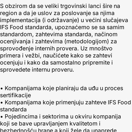
S obzirom da se veliki trgovinski lanci šire na
region a da je uslov za poslovanje sa njima
implementacija (i održavanje) u većini slučajeva
IFS Food standarda, upoznaćemo se sa samim
standardom, zahtevima standarda, načinom
ocenjivanja i zahtevima (metodologijom) za
sprovođenje internih provera. Uz mnoštvo
primera i vežbi, naučićete kako se zahtevi
ocenjuju i kako da samostalno pripremite i
sprovedete internu proveru.
• Kompanijama koje planiraju da uđu u proces
sertifikacije
• Kompanijama koje primenjuju zahteve IFS Food
standarda
• Pojedincima i sektorima u okviru kompanija
koji se bave upravljanjem kvalitetom i
bezbednošću hrane a koji žele da unaprede