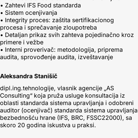
• Zahtevi IFS Food standarda
• Sistem ocenjivanja
• Integrity proces: zaštita sertifikacionog
procesa i sprečavanje zloupotreba
• Detaljan prikaz svih zahteva pojedinačno kroz
primere i vežbe
• Interni proverivač: metodologija, priprema
audita, sprovođenje audita, izveštavanje
Aleksandra Stanišič
dipl.ing.tehnologije, vlasnik agencije „AS
Consulting“ koja pruža usluge konsultacija iz
oblasti standarda sistema upravljanja i odobreni
auditor (ocenjivač) standarda sistema upravljanja
bezbednošću hrane (IFS, BRC, FSSC22000), sa
skoro 20 godina iskustva u praksi.