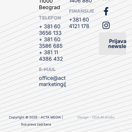
1406 880
11000
Beograd
FINANSIJE
TELEFON
+381 60
4121 178
+ 381 60
3656 133
+ 381 60
Prijava n
3586 685
newslette
+ 381 11
4386 432
E-MAIL
office@actamedia.rs
marketing@actamedia.rs
Copyright © 2026 - ACTA MEDIA |
Design - ZIDAJN studio
Sva prava zadržana