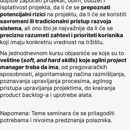
uopšte započeti projekat, obim, budžet i
isplativost projekta, da li će se
prepoznati
potencijalni rizici
na projektu, da li će se koristiti
savremeni ili tradicionalni
pristup
razvoja
sistema
, ali ono što je najvažnije da li će se
precizno razumeti zahtevi i prioriteti korisnika
koji imaju konkretnu vrednost na tržištu.
Na jednodnevnom kursu objasniće se koje su to
veštine (
soft, and hard skills
) koje agilni
project
manager
treba da ima
, od pregovaračkih
sposobnosti, algoritamskog načina razmišljanja,
poznavanja upravljanja procesima, agilnog
pristupa upravljanja projektima, do kreiranja
product backlog
-a i upotrebe alata.
Napomena: Teme seminara će se prilagoditi
potrebama i nivoima predznanja polaznika.