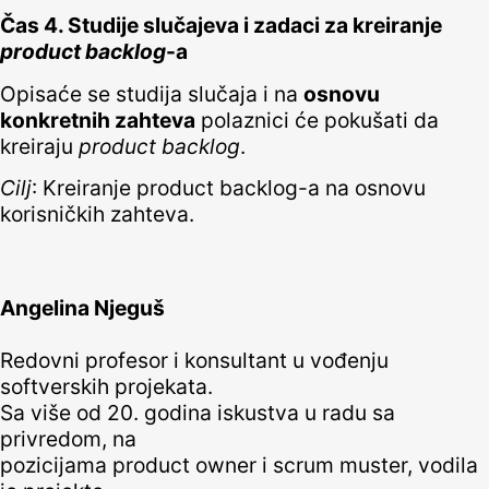
Čas 4. Studije slučajeva i zadaci za kreiranje
product backlog
-a
Opisaće se studija slučaja i na
osnovu
konkretnih zahteva
polaznici će pokušati da
kreiraju
product backlog
.
Cilj
: Kreiranje product backlog-a na osnovu
korisničkih zahteva.
Angelina Njeguš
Redovni profesor i konsultant u vođenju
softverskih projekata.
Sa više od 20. godina iskustva u radu sa
privredom, na
pozicijama product owner i scrum muster, vodila