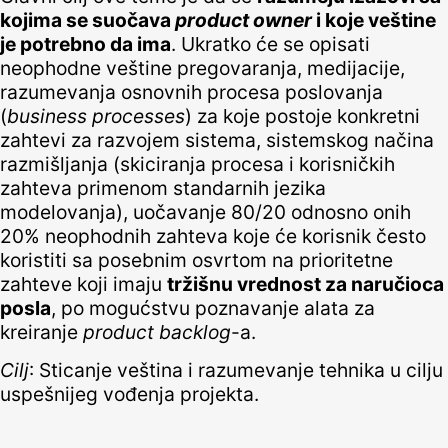
kojima se suočava
product owner
i koje veštine
je potrebno da ima
. Ukratko će se opisati
neophodne veštine pregovaranja, medijacije,
razumevanja osnovnih procesa poslovanja
(
business processes
) za koje postoje konkretni
zahtevi za razvojem sistema, sistemskog načina
razmišljanja (skiciranja procesa i korisničkih
zahteva primenom standarnih jezika
modelovanja), uočavanje 80/20 odnosno onih
20% neophodnih zahteva koje će korisnik često
koristiti sa posebnim osvrtom na prioritetne
zahteve koji imaju
tržišnu vrednost za naručioca
posla
, po mogućstvu poznavanje alata za
kreiranje
product backlog
-a.
Cilj
: Sticanje veština i razumevanje tehnika u cilju
uspešnijeg vođenja projekta.