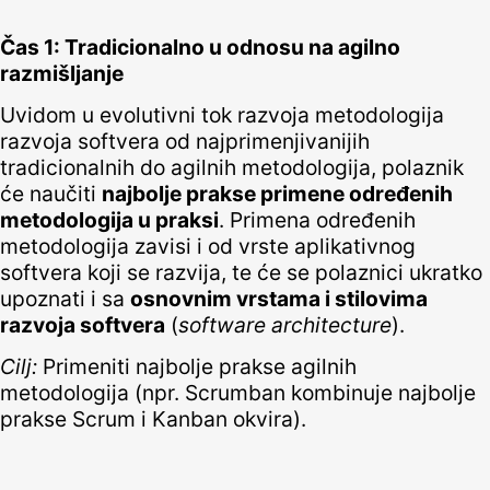
Čas 1: Tradicionalno u odnosu na agilno
razmišljanje
Uvidom u evolutivni tok razvoja metodologija
razvoja softvera od najprimenjivanijih
tradicionalnih do agilnih metodologija, polaznik
će naučiti
najbolje prakse primene određenih
metodologija u praksi
. Primena određenih
metodologija zavisi i od vrste aplikativnog
softvera koji se razvija, te će se polaznici ukratko
upoznati i sa
osnovnim vrstama i stilovima
razvoja softvera
(
software architecture
).
Cilj:
Primeniti najbolje prakse agilnih
metodologija (npr. Scrumban kombinuje najbolje
prakse Scrum i Kanban okvira).