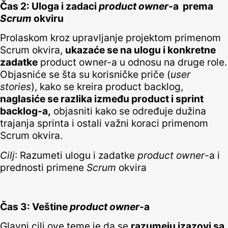
Čas 2: Uloga i zadaci
product owner
-a prema
Scrum
okviru
Prolaskom kroz upravljanje projektom primenom
Scrum okvira,
ukazaće se na ulogu i konkretne
zadatke
product owner-a u odnosu na druge role.
Objasniće se šta su korisničke priče (
user
stories
), kako se kreira product backlog,
naglasiće se razlika između product i sprint
backlog-a,
objasniti kako se određuje dužina
trajanja sprinta i ostali važni koraci primenom
Scrum okvira.
Cilj
: Razumeti ulogu i zadatke
product owner
-a i
prednosti primene
Scrum
okvira
Čas 3: Veštine
product owner
-a
Glavni cilj ove teme je da se
razumeju izazovi sa