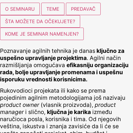
O SEMINARU
TEME
PREDAVAČ
ŠTA MOŽETE DA OČEKUJETE?
KOME JE SEMINAR NAMENJEN?
Poznavanje agilnih tehnika je danas
ključno za
uspešno upravljanje projektima
. Agilni način
razmišljanja omogućava
efikasniju organizaciju
rada, bolje upravljanje promenama i uspešnu
isporuku vrednosti korisnicima.
Rukovodioci projekata ili kako se prema
pojedinim agilnim metodologijama još nazivaju
product owner
(vlasnik proizvoda),
product
manager
i slično,
ključna je karika
između
naručioca posla, korisnika i tima. Od njegovih
veština, iskustva i znanja zavisiće da li će se