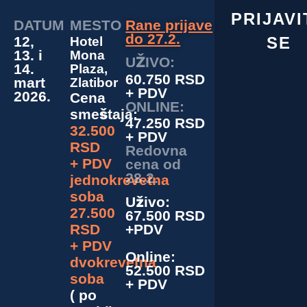
PRIJAVI
DATUM
MESTO
Rane prijave
do 27.2.
SE
12,
Hotel
13. i
Mona
UŽIVO:
14.
Plaza,
60.750 RSD
mart
Zlatibor
+ PDV
2026.
Cena
ONLINE:
smeštaja:
47.250 RSD
32.500
+ PDV
RSD
Redovna
+ PDV
cena od
28.2.
jednokrevetna
soba
Uživo:
27.500
67.500 RSD
+PDV
RSD
+ PDV
Online:
dvokrevetna
52.500 RSD
soba
+ PDV
( po