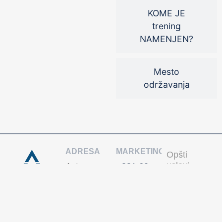
KOME JE
trening
NAMENJEN?
Mesto
održavanja
ADRESA
MARKETING
Opšti
uslovi
Acta
+381 60
Politika
Media
3586 656
privatnosti
doo
REDAKCIJA
Kralja
+381 60
Petra 45
1406 880
11000