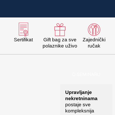
Sertifikat
Gift bag za sve
Zajednički
polaznike uživo
ručak
O SEMINARU
Upravljanje
nekretninama
postaje sve
kompleksnija