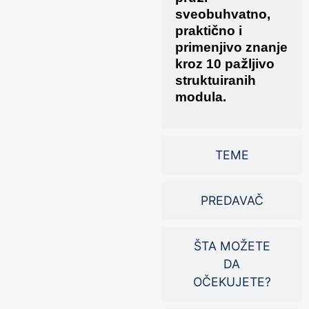
sveobuhvatno,
praktično i
primenjivo znanje
kroz 10 pažljivo
struktuiranih
modula.
TEME
PREDAVAČ
ŠTA MOŽETE
DA
OČEKUJETE?