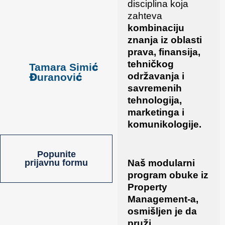
disciplina koja
zahteva
kombinaciju
znanja iz oblasti
prava, finansija,
tehničkog
Tamara Simić
Nevena Martino
održavanja i
Đuranović
savremenih
tehnologija,
marketinga i
komunikologije.
Popunite
Naš modularni
prijavnu formu
program obuke iz
Property
Management-a,
osmišljen je da
pruži