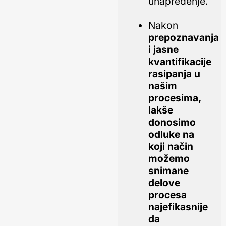
unapređenje.
Nakon
prepoznavanja
i jasne
kvantifikacije
rasipanja u
našim
procesima,
lakše
donosimo
odluke na
koji način
možemo
snimane
delove
procesa
najefikasnije
da