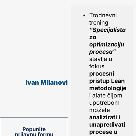
Trodnevni
trening
“Specijalista
za
optimizaciju
procesa”
stavlja u
fokus
procesni
pristup Lean
Ivan Milanović
metodologije
i alate čijom
upotrebom
možete
analizirati i
unapređivati
Popunite
procese u
prijavnu formu