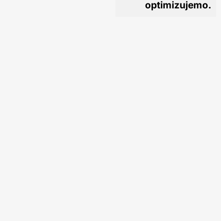
optimizujemo.
Program je
pažljivo
strukturiran
kako bi se
teorijska
znanja
nadogradila
praktičnim
primerima i
vežbama
TEME
PREDAVAČ