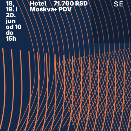
SE
18,
Hotel
71.700 RSD
19. i
Moskva
+ PDV
20.
jun
od 10
do
15h