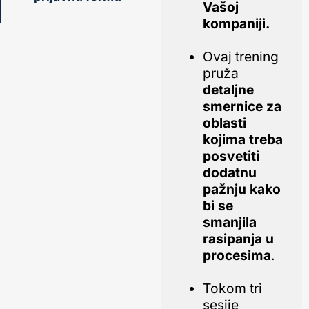
Vašoj
kompaniji.
Ovaj trening
pruža
detaljne
smernice za
oblasti
kojima treba
posvetiti
dodatnu
pažnju kako
bi se
smanjila
rasipanja u
procesima
.
Tokom tri
sesije