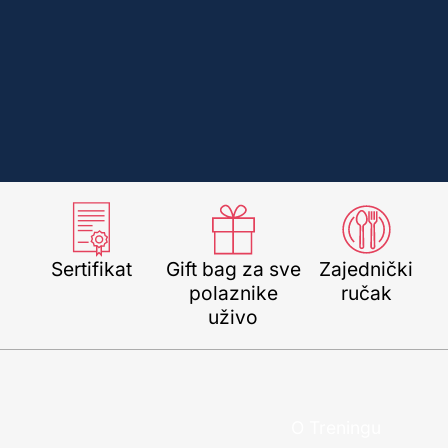
Sertifikat
Gift bag za sve
Zajednički
polaznike
ručak
uživo
O Treningu