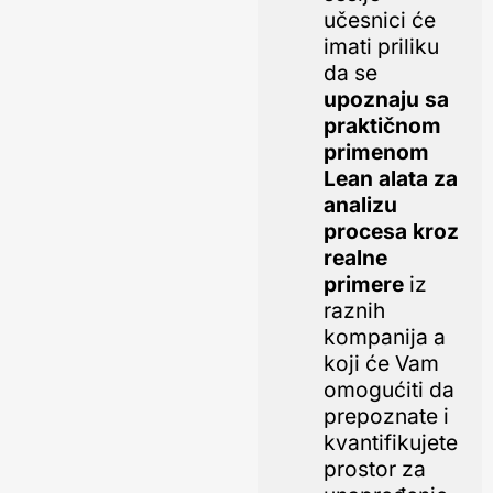
učesnici će
imati priliku
da se
upoznaju sa
praktičnom
primenom
Lean alata za
analizu
procesa kroz
realne
primere
iz
raznih
kompanija a
koji će Vam
omogućiti da
prepoznate i
kvantifikujete
prostor za