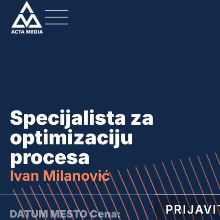
Specijalista za
optimizaciju
procesa
Ivan Milanović
PRIJAVI
DATUM
MESTO
Cena: