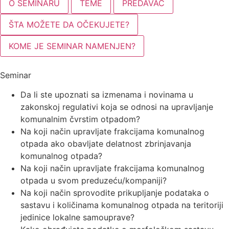
O SEMINARU
TEME
PREDAVAČ
ŠTA MOŽETE DA OČEKUJETE?
KOME JE SEMINAR NAMENJEN?
Seminar
Da li ste upoznati sa izmenama i novinama u
zakonskoj regulativi koja se odnosi na upravljanje
komunalnim čvrstim otpadom?
Na koji način upravljate frakcijama komunalnog
otpada ako obavljate delatnost zbrinjavanja
komunalnog otpada?
Na koji način upravljate frakcijama komunalnog
otpada u svom preduzeću/kompaniji?
Na koji način sprovodite prikupljanje podataka o
sastavu i količinama komunalnog otpada na teritoriji
jedinice lokalne samouprave?