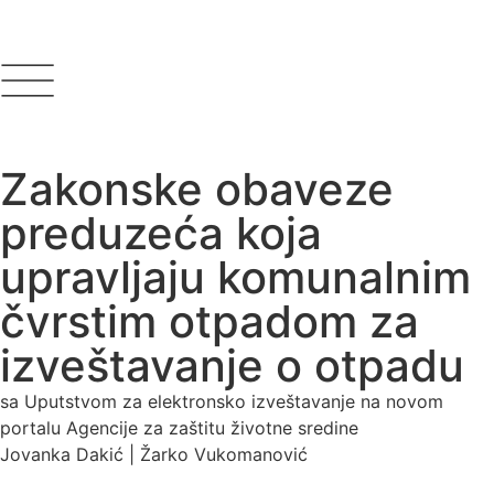
Zakonske obaveze
preduzeća koja
upravljaju komunalnim
čvrstim otpadom za
izveštavanje o otpadu
sa Uputstvom za elektronsko izveštavanje na novom
portalu Agencije za zaštitu životne sredine
Jovanka Dakić | Žarko Vukomanović