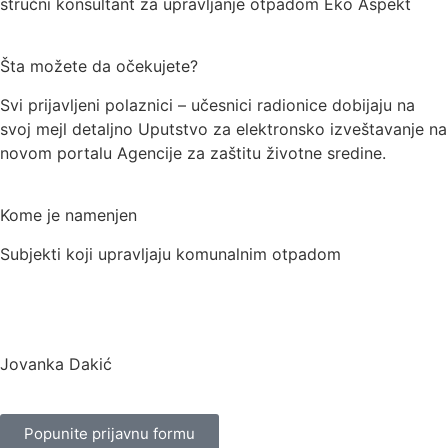
stručni konsultant za upravljanje otpadom Eko Aspekt
Šta možete da očekujete?
Svi prijavljeni polaznici – učesnici radionice dobijaju na
svoj mejl detaljno Uputstvo za elektronsko izveštavanje na
novom portalu Agencije za zaštitu životne sredine.
Kome je namenjen
Subjekti koji upravljaju komunalnim otpadom
Jovanka Dakić
Popunite prijavnu formu