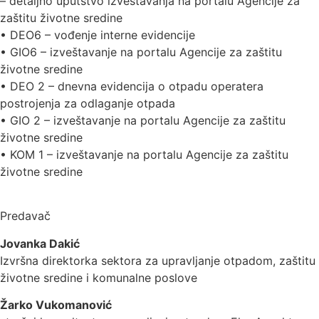
– detaljno uputstvo izveštavanja na portalu Agencije za
zaštitu životne sredine
• DEO6 – vođenje interne evidencije
• GIO6 – izveštavanje na portalu Agencije za zaštitu
životne sredine
• DEO 2 – dnevna evidencija o otpadu operatera
postrojenja za odlaganje otpada
• GIO 2 – izveštavanje na portalu Agencije za zaštitu
životne sredine
• KOM 1 – izveštavanje na portalu Agencije za zaštitu
životne sredine
Predavač
Jovanka Dakić
Izvršna direktorka sektora za upravljanje otpadom, zaštitu
životne sredine i komunalne poslove
Žarko Vukomanović