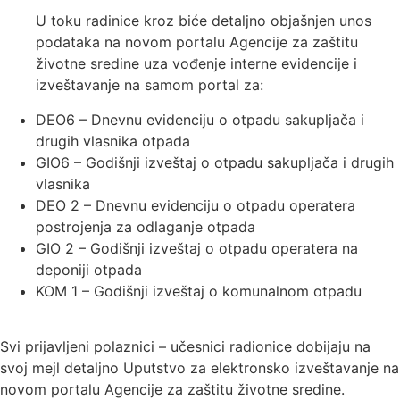
U toku radinice kroz biće detaljno objašnjen unos
podataka na novom portalu Agencije za zaštitu
životne sredine uza vođenje interne evidencije i
izveštavanje na samom portal za:
DEO6 – Dnevnu evidenciju o otpadu sakupljača i
drugih vlasnika otpada
GIO6 – Godišnji izveštaj o otpadu sakupljača i drugih
vlasnika
DEO 2 – Dnevnu evidenciju o otpadu operatera
postrojenja za odlaganje otpada
GIO 2 – Godišnji izveštaj o otpadu operatera na
deponiji otpada
KOM 1 – Godišnji izveštaj o komunalnom otpadu
Svi prijavljeni polaznici – učesnici radionice dobijaju na
svoj mejl detaljno Uputstvo za elektronsko izveštavanje na
novom portalu Agencije za zaštitu životne sredine.