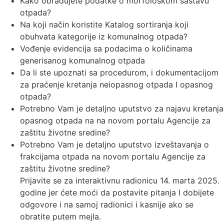
Kako obrađujete podatke o morfološkom sastavu
otpada?
Na koji način koristite Katalog sortiranja koji
obuhvata kategorije iz komunalnog otpada?
Vođenje evidencija sa podacima o količinama
generisanog komunalnog otpada
Da li ste upoznati sa procedurom, i dokumentacijom
za praćenje kretanja neiopasnog otpada I opasnog
otpada?
Potrebno Vam je detaljno uputstvo za najavu kretanja
opasnog otpada na na novom portalu Agencije za
zaštitu životne sredine?
Potrebno Vam je detaljno uputstvo izveštavanja o
frakcijama otpada na novom portalu Agencije za
zaštitu životne sredine?
Prijavite se za interaktivnu radionicu 14. marta 2025.
godine jer ćete moći da postavite pitanja I dobijete
odgovore i na samoj radionici i kasnije ako se
obratite putem mejla.