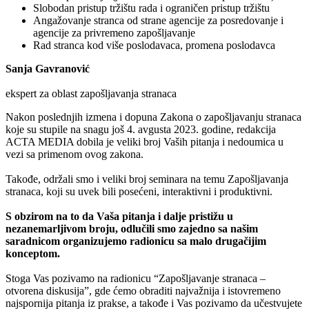
Slobodan pristup tržištu rada i ograničen pristup tržištu
Angažovanje stranca od strane agencije za posredovanje i
agencije za privremeno zapošljavanje
Rad stranca kod više poslodavaca, promena poslodavca
Sanja Gavranović
ekspert za oblast zapošljavanja stranaca
Nakon poslednjih izmena i dopuna Zakona o zapošljavanju stranaca
koje su stupile na snagu još 4. avgusta 2023. godine, redakcija
ACTA MEDIA dobila je veliki broj Vaših pitanja i nedoumica u
vezi sa primenom ovog zakona.
Takođe, održali smo i veliki broj seminara na temu Zapošljavanja
stranaca, koji su uvek bili posećeni, interaktivni i produktivni.
S obzirom na to da Vaša pitanja i dalje pristižu u
nezanemarljivom broju, odlučili smo zajedno sa našim
saradnicom organizujemo radionicu sa malo drugačijim
konceptom.
Stoga Vas pozivamo na radionicu “Zapošljavanje stranaca –
otvorena diskusija”, gde ćemo obraditi najvažnija i istovremeno
najspornija pitanja iz prakse, a takođe i Vas pozivamo da učestvujete