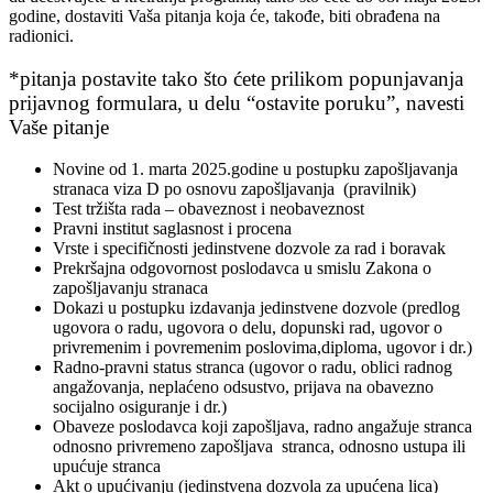
godine, dostaviti Vaša pitanja koja će, takođe, biti obrađena na
radionici.
*pitanja postavite tako što ćete prilikom popunjavanja
prijavnog formulara, u delu “ostavite poruku”, navesti
Vaše pitanje
Novine od 1. marta 2025.godine u postupku zapošljavanja
stranaca viza D po osnovu zapošljavanja (pravilnik)
Test tržišta rada – obaveznost i neobaveznost
Pravni institut saglasnost i procena
Vrste i specifičnosti jedinstvene dozvole za rad i boravak
Prekršajna odgovornost poslodavca u smislu Zakona o
zapošljavanju stranaca
Dokazi u postupku izdavanja jedinstvene dozvole (predlog
ugovora o radu, ugovora o delu, dopunski rad, ugovor o
privremenim i povremenim poslovima,diploma, ugovor i dr.)
Radno-pravni status stranca (ugovor o radu, oblici radnog
angažovanja, neplaćeno odsustvo, prijava na obavezno
socijalno osiguranje i dr.)
Obaveze poslodavca koji zapošljava, radno angažuje stranca
odnosno privremeno zapošljava stranca, odnosno ustupa ili
upućuje stranca
Akt o upućivanju (jedinstvena dozvola za upućena lica)