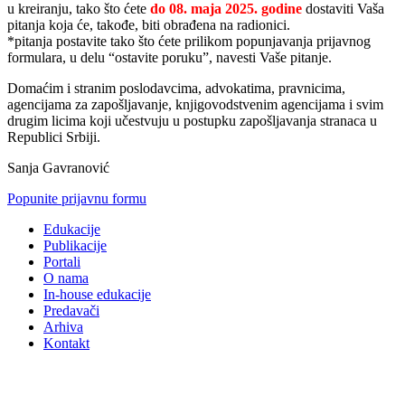
u kreiranju, tako što ćete
do 08. maja 2025. godine
dostaviti Vaša
pitanja koja će, takođe, biti obrađena na radionici.
*pitanja postavite tako što ćete prilikom popunjavanja prijavnog
formulara, u delu “ostavite poruku”, navesti Vaše pitanje.
Domaćim i stranim poslodavcima, advokatima, pravnicima,
agencijama za zapošljavanje, knjigovodstvenim agencijama i svim
drugim licima koji učestvuju u postupku zapošljavanja stranaca u
Republici Srbiji.
Sanja Gavranović
Popunite prijavnu formu
Edukacije
Publikacije
Portali
O nama
In-house edukacije
Predavači
Arhiva
Kontakt