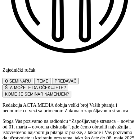
Zajednički ručak
O SEMINARU
TEME
PREDAVAČ
ŠTA MOŽETE DA OČEKUJETE?
KOME JE SEMINAR NAMENJEN?
Redakcija ACTA MEDIA dobija veliki broj Vaših pitanja i
nedoumica u vezi sa primenom Zakona o zapošljavanju stranaca.
Stoga Vas pozivamo na radionicu “Zapošljavanje stranaca – novine
od 01. marta – otvorena diskusija”, gde ćemo obraditi najvažnija i
istovremeno najspornija pitanja iz prakse, a takođe i Vas pozivamo
da učestvujete u kreiranju programa, tako što ćete do 08. maja 2025.