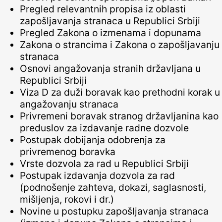
Pregled relevantnih propisa iz oblasti
zapošljavanja stranaca u Republici Srbiji
Pregled Zakona o izmenama i dopunama
Zakona o strancima i Zakona o zapošljavanju
stranaca
Osnovi angažovanja stranih državljana u
Republici Srbiji
Viza D za duži boravak kao prethodni korak u
angažovanju stranaca
Privremeni boravak stranog državljanina kao
preduslov za izdavanje radne dozvole
Postupak dobijanja odobrenja za
privremenog boravka
Vrste dozvola za rad u Republici Srbiji
Postupak izdavanja dozvola za rad
(podnošenje zahteva, dokazi, saglasnosti,
mišljenja, rokovi i dr.)
Novine u postupku zapošljavanja stranaca