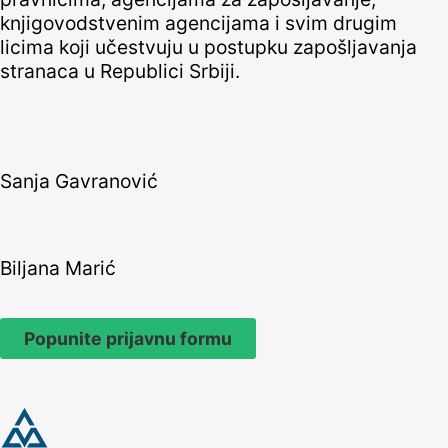
knjigovodstvenim agencijama i svim drugim
licima koji učestvuju u postupku zapošljavanja
stranaca u Republici Srbiji.
Sanja Gavranović
Biljana Marić
Popunite prijavnu formu