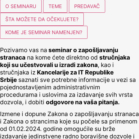
O SEMINARU
TEME
PREDAVAČ
ŠTA MOŽETE DA OČEKUJETE?
KOME JE SEMINAR NAMENJEN?
Pozivamo vas na
seminar o zapošljavanju
stranaca
na kome ćete direktno od
stručnjaka
koji su učestvovali u izradi zakona
, kao i
stručnjaka iz
Kancelarije za IT Republike
Srbije
saznati sve potrebne informacije u vezi sa
pojednostavljenim administrativnim
procedurama i uslovima za izdavanje svih vrsta
dozvola, i dobiti
odgovore na vaša pitanja.
Izmene i dopune Zakona o zapošljavanju stranaca
i Zakona o strancima koje su počele sa primenom
od 01.02.2024. godine omogućile su brže
izdavanje jedinstvene radno boravišne dozvole i