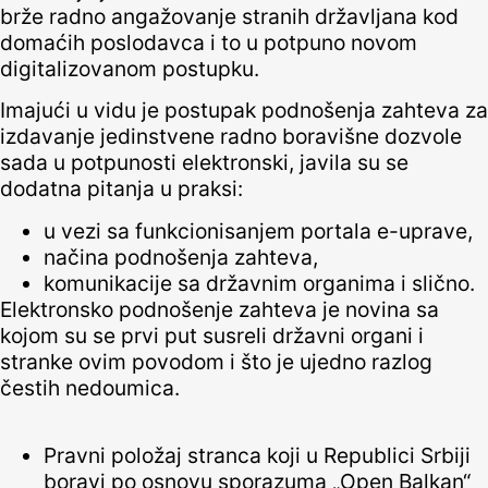
brže radno angažovanje stranih državljana kod
domaćih poslodavca i to u potpuno novom
digitalizovanom postupku.
Imajući u vidu je postupak podnošenja zahteva za
izdavanje jedinstvene radno boravišne dozvole
sada u potpunosti elektronski, javila su se
dodatna pitanja u praksi:
u vezi sa funkcionisanjem portala e-uprave,
načina podnošenja zahteva,
komunikacije sa državnim organima i slično.
Elektronsko podnošenje zahteva je novina sa
kojom su se prvi put susreli državni organi i
stranke ovim povodom i što je ujedno razlog
čestih nedoumica.
Pravni položaj stranca koji u Republici Srbiji
boravi po osnovu sporazuma „Open Balkan“