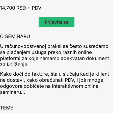
14.700 RSD + PDV
Prijavite se
O SEMINARU
U računovodstvenoj praksi se često susrećemo
sa plaćanjem usluga preko raznih online
platformi za koje nemamo adekvatan dokument
za knjiženje.
Kako doći do fakture, šta u slučaju kad je klijent
ne dostavi, kako obračunati PDV, i još mnoge
odgovore dobićete na interaktivnom online
seminaru…
TEME