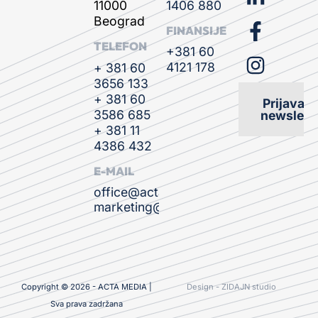
1406 880
11000
Beograd
FINANSIJE
TELEFON
+381 60
4121 178
+ 381 60
3656 133
+ 381 60
Prijava n
3586 685
newslette
+ 381 11
4386 432
E-MAIL
office@actamedia.rs
marketing@actamedia.rs
Copyright © 2026 - ACTA MEDIA |
Design - ZIDAJN studio
Sva prava zadržana