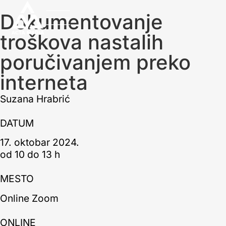
Dokumentovanje
troškova nastalih
poručivanjem preko
interneta
Suzana Hrabrić
DATUM
17. oktobar 2024.
od 10 do 13 h
MESTO
Online Zoom
ONLINE