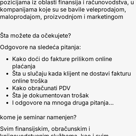
pozicijama iz oblasti finansija i računovodstva, u
kompanijama koje su se bavile veleprodajom,
maloprodajom, proizvodnjom i marketingom
Šta možete da očekujete?
Odgovore na sledeća pitanja:
Kako doći do fakture prilikom online
plaćanja
Šta u slučaju kada klijent ne dostavi fakturu
online troška
Kako obračunati PDV
Šta je dokumentovan trošak
I odgovore na mnoga druga pitanja…
kome je seminar namenjen?
Svim finansijskim, obračunskim i