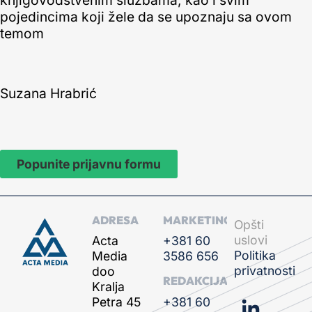
knjigovodstvenim službama, kao i svim
pojedincima koji žele da se upoznaju sa ovom
temom
Suzana Hrabrić
Popunite prijavnu formu
ADRESA
MARKETING
Opšti
uslovi
Acta
+381 60
Politika
Media
3586 656
privatnosti
doo
REDAKCIJA
Kralja
+381 60
Petra 45